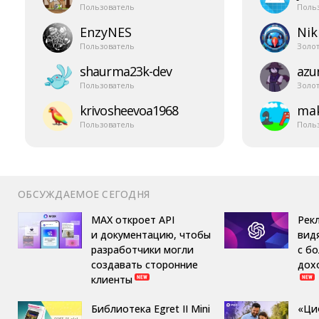
Пользователь
Поль
EnzyNES
Nik
Пользователь
Золо
shaurma23k-​dev
azur
Пользователь
Золо
krivosheevoa1968
mak
Пользователь
Поль
ОБСУЖДАЕМОЕ СЕГОДНЯ
MAX откроет API
Рек
и документацию, чтобы
вид
разработчики могли
с б
создавать сторонние
дох
клиенты
Библиотека Egret II Mini
«Ци