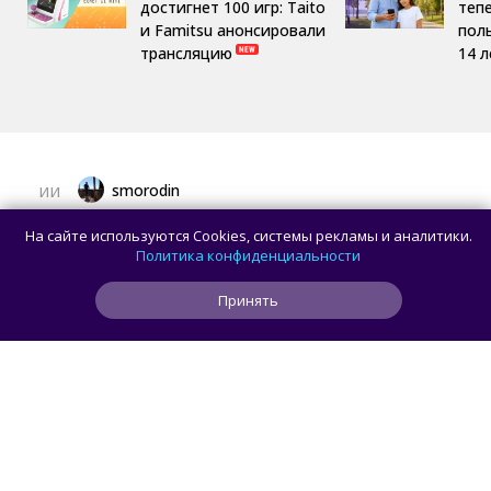
достигнет 100 игр: Taito
теп
и Famitsu анонсировали
пол
трансляцию
14 л
smorodin
ИИ
OpenAI приостановила работу над ИИ-
На сайте используются Cookies, системы рекламы и аналитики.
моделью Astra: всё из-за превышения
Политика конфиденциальности
порога кибербезопасности
Принять