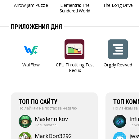
Arrow Jam Puzzle
Elementra: The
The Long Drive
Sundered World
ПРИЛОЖЕНИЯ ДНЯ
WallFlow
CPU Throttling Test
Orgzly Revived
Redux
ТОП ПО САЙТУ
ТОП КОМ
По лайкам на постах за неделю
По лайкам за
Maslennikov
Infi
Пользователь
Сере
MarkDon3292
jw