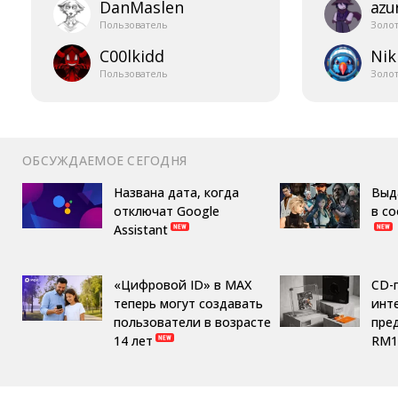
DanMaslen
azur
Пользователь
Золо
C00lkidd
Nik
Пользователь
Золо
ОБСУЖДАЕМОЕ СЕГОДНЯ
Названа дата, когда
Выд
отключат Google
в с
Assistant
«Цифровой ID» в MAX
CD-
теперь могут создавать
инте
пользователи в возрасте
пре
14 лет
RM1