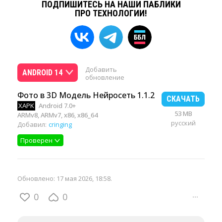
ПОДПИШИТЕСЬ НА НАШИ ПАБЛИКИ
ПРО ТЕХНОЛОГИИ!
Добавить
ANDROID 14
обновление
Фото в 3D Модель Нейросеть 1.1.2
СКАЧАТЬ
XAPK
Android 7.0+
53 MB
ARMv8, ARMv7, x86, x86_64
русский
Добавил:
cringing
Проверен
Обновлено:
17 мая 2026, 18:58
.
0
0
···