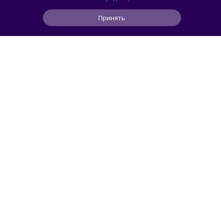
видеокарт на Linux
Принять
0
0
0
46 мин
ЧИТАТЬ ДАЛЕЕ
smorodin
ИИ
Рекламу в ChatGPT чаще видят
пользователи с более низким уровнем