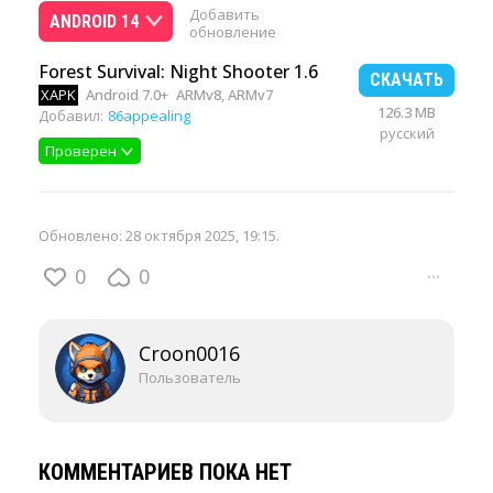
Добавить
ANDROID 14
обновление
Forest Survival: Night Shooter 1.6
СКАЧАТЬ
XAPK
Android 7.0+
ARMv8, ARMv7
126.3 MB
Добавил:
86appealing
русский
Проверен
Обновлено:
28 октября 2025, 19:15
.
0
0
···
Croon0016
Пользователь
КОММЕНТАРИЕВ ПОКА НЕТ