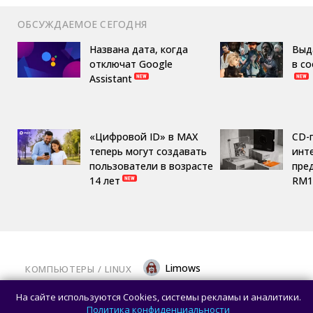
ОБСУЖДАЕМОЕ СЕГОДНЯ
Названа дата, когда
Выд
отключат Google
в с
Assistant
«Цифровой ID» в MAX
CD-
теперь могут создавать
инте
пользователи в возрасте
пре
14 лет
RM1
Limows
КОМПЬЮТЕРЫ
/ 
LINUX
Вышла библиотека Mesa 26.2.0: крупный
На сайте используются Cookies, системы рекламы и аналитики.
релиз с исправлениями для современных
Политика конфиденциальности