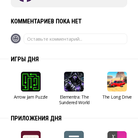
КОММЕНТАРИЕВ ПОКА НЕТ
Оставьте комментарий...
ИГРЫ ДНЯ
Arrow Jam Puzzle
Elementra: The
The Long Drive
Sundered World
ПРИЛОЖЕНИЯ ДНЯ