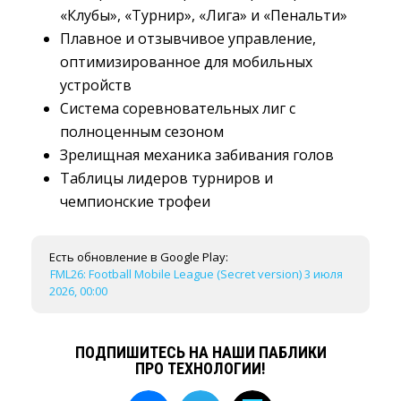
«Клубы», «Турнир», «Лига» и «Пенальти»
Плавное и отзывчивое управление,
оптимизированное для мобильных
устройств
Система соревновательных лиг с
полноценным сезоном
Зрелищная механика забивания голов
Таблицы лидеров турниров и
чемпионские трофеи
Есть обновление в Google Play:
FML26: Football Mobile League (Secret version) 3 июля
2026, 00:00
ПОДПИШИТЕСЬ НА НАШИ ПАБЛИКИ
ПРО ТЕХНОЛОГИИ!