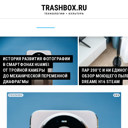
ИСТОРИЯ РАЗВИТИЯ ФОТОГРАФИИ
В СМАРТФОНАХ HUAWEI:
ОТ ТРОЙНОЙ КАМЕРЫ
ПАР 200°C И НИ ЕДИНОГ
ДО МЕХАНИЧЕСКОЙ ПЕРЕМЕННОЙ
ОБЗОР МОЮЩЕГО ПЫЛ
ДИАФРАГМЫ
DREAME H16 STEAM
РЕКЛАМА