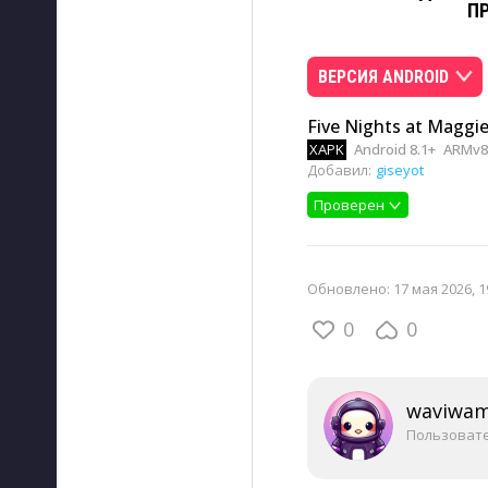
П
ВЕРСИЯ ANDROID
Five Nights at Maggie
XAPK
Android 8.1+
ARMv8,
Добавил:
giseyot
Проверен
Обновлено:
17 мая 2026, 1
0
0
waviwa
Пользоват