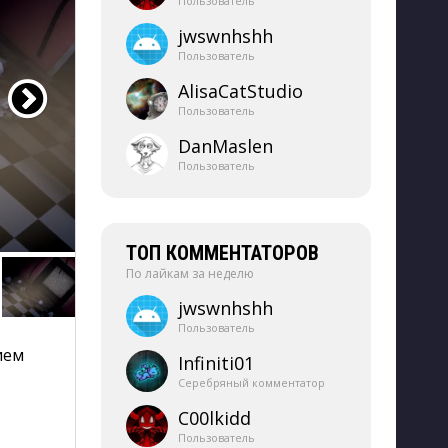
Пользователь
jwswnhshh
Пользователь
AlisaCatStudio
Пользователь
DanMaslen
Пользователь
ТОП КОММЕНТАТОРОВ
По лайкам за неделю
jwswnhshh
Пользователь
ием
Infiniti01
Серебряный комментатор
C00lkidd
Пользователь