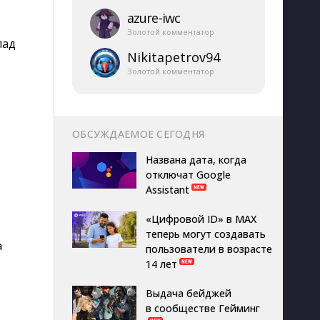
azure-​iwc
Золотой комментатор
лад
Nikitapetrov94
Золотой комментатор
ОБСУЖДАЕМОЕ СЕГОДНЯ
Названа дата, когда
отключат Google
Assistant
«Цифровой ID» в MAX
теперь могут создавать
а
пользователи в возрасте
14 лет
Выдача бейджей
в сообществе Гейминг