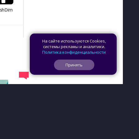
ashDim
Day Counter –
App Lock
Dazzify Fi
Cчетчик дней
На сайте используются Cookies,
системы рекламы и аналитики.
Политика конфиденциальности
Принять