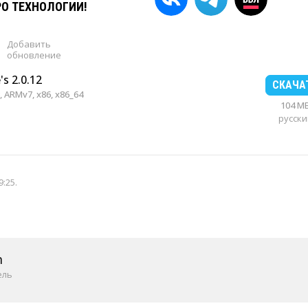
РО ТЕХНОЛОГИИ!
Добавить
обновление
's 2.0.12
СКАЧА
 ARMv7, x86, x86_64
104 M
русски
9:25
.
m
ель