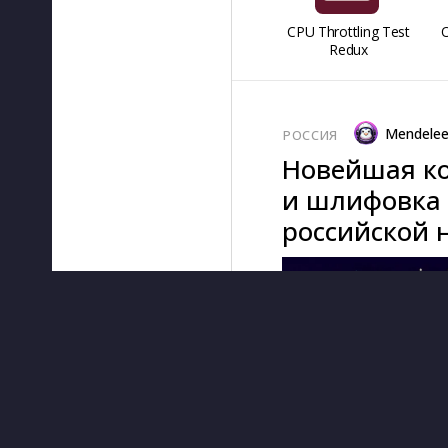
CPU Throttling Test
O
Redux
Mendele
РОССИЯ
Новейшая ко
и шлифовка 
российской 