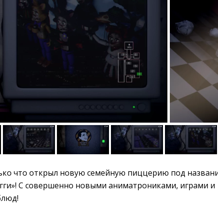
ько что открыл новую семейную пиццерию под назван
ги»! С совершенно новыми аниматрониками, играми и
блюд!