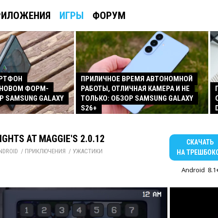
РИЛОЖЕНИЯ
ИГРЫ
ФОРУМ
АРТФОН
ПРИЛИЧНОЕ ВРЕМЯ АВТОНОМНОЙ
 НОВОМ ФОРМ-
РАБОТЫ, ОТЛИЧНАЯ КАМЕРА И НЕ
Р SAMSUNG GALAXY
ТОЛЬКО: ОБЗОР SAMSUNG GALAXY
S26+
IGHTS AT MAGGIE'S 2.0.12
СКАЧАТЬ
NDROID
/ 
ПРИКЛЮЧЕНИЯ
/ 
УЖАСТИКИ
НА ТРЕШБОК
Android
8.1