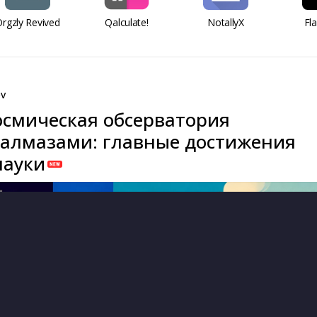
rgzly Revived
Qalculate!
NotallyX
Fl
ev
смическая обсерватория
алмазами: главные достижения
науки