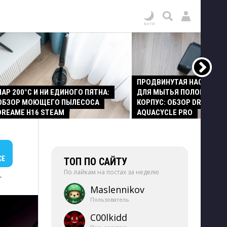
ПРОДВИНУТАЯ НАСАДКА
ПАР 200°C И НИ ЕДИНОГО ПЯТНА:
ДЛЯ МЫТЬЯ ПОЛОВ И СТ
ОБЗОР МОЮЩЕГО ПЫЛЕСОСА
КОРПУС: ОБЗОР DREAME Z
DREAME H16 STEAM
AQUACYCLE PRO
СЕ
ТОП ПО САЙТУ
По лайкам на постах за неделю
+
Maslennikov
Пользователь
C00lkidd