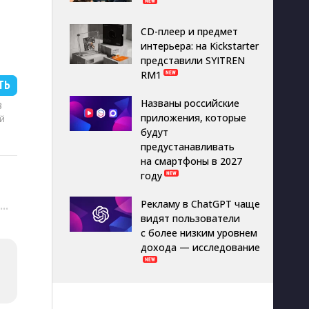
CD-плеер и предмет
интерьера: на Kickstarter
представили SYITREN
RM1
ТЬ
Названы российские
B
приложения, которые
й
будут
предустанавливать
на смартфоны в 2027
году
Рекламу в ChatGPT чаще
···
видят пользователи
с более низким уровнем
дохода — исследование