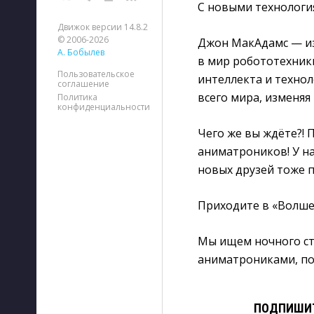
С новыми технологи
Движок версии 14.8.2
© 2006-2026
Джон МакАдамс — из
А. Бобылев
в мир робототехник
Пользовательское
интеллекта и технол
соглашение
всего мира, изменяя 
Политика
конфиденциальности
Чего же вы ждёте?!
аниматроников! У на
новых друзей тоже п
Приходите в «Волше
Мы ищем ночного сто
аниматрониками, по
ПОДПИШИТ