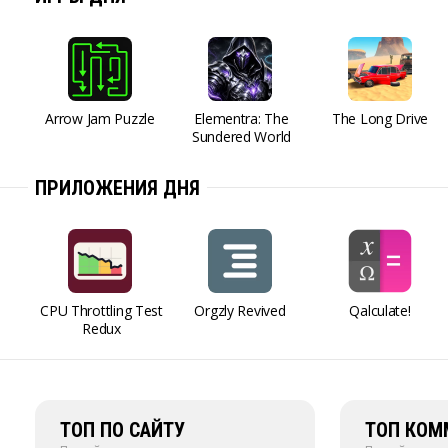
Arrow Jam Puzzle
Elementra: The
The Long Drive
Sundered World
ПРИЛОЖЕНИЯ ДНЯ
CPU Throttling Test
Orgzly Revived
Qalculate!
Redux
ТОП ПО САЙТУ
ТОП КОМ