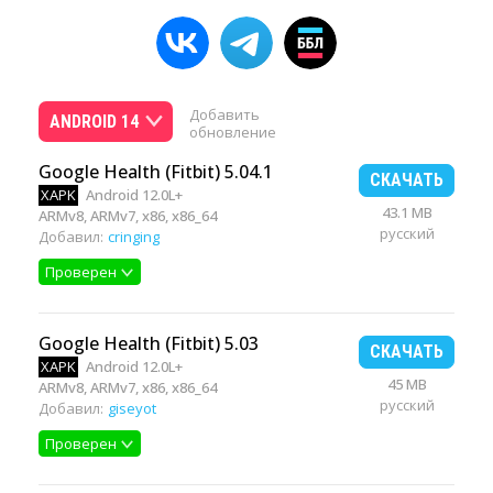
Добавить
ANDROID 14
обновление
Google Health (Fitbit) 5.04.1
СКАЧАТЬ
XAPK
Android 12.0L+
43.1 MB
ARMv8, ARMv7, x86, x86_64
русский
Добавил:
cringing
Проверен
Google Health (Fitbit) 5.03
СКАЧАТЬ
XAPK
Android 12.0L+
45 MB
ARMv8, ARMv7, x86, x86_64
русский
Добавил:
giseyot
Проверен