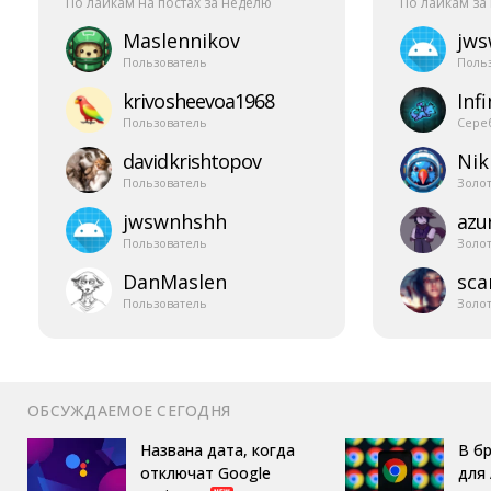
По лайкам на постах за неделю
По лайкам за
Maslennikov
jw
Пользователь
Поль
krivosheevoa1968
Infi
Пользователь
Сере
davidkrishtopov
Nik
Пользователь
Золо
jwswnhshh
azur
Пользователь
Золо
DanMaslen
sca
Пользователь
Золо
ОБСУЖДАЕМОЕ СЕГОДНЯ
Названа дата, когда
В б
отключат Google
для 