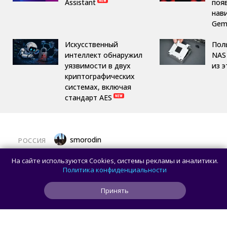
Assistant
поя
нав
Gemi
Искусственный
Пол
интеллект обнаружил
NAS 
уязвимости в двух
из 
криптографических
системах, включая
стандарт AES
smorodin
РОССИЯ
MAX откроет API и документацию, чтобы
На сайте используются Cookies, системы рекламы и аналитики.
разработчики могли создавать
Политика конфиденциальности
сторонние клиенты
Принять