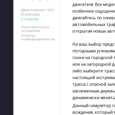
двигателя. Все моде
Движок версии 14.8.2
особенное ощущение
© 2006-2026
двигайтесь по оживл
А. Бобылев
автомобильных траф
Пользовательское
открытия новых авт
соглашение
Политика
конфиденциальности
На ваш выбор предс
погодными условиям
гонки на городской 
или на загородной 
либо выберите трасс
настоящий экстрема
трасса с опасной за
заснеженные деревья
динамически менять
Данный симулятор г
вождения, который 