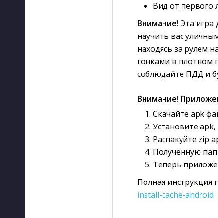
Вид от первого л
Внимание!
Эта игра 
научить вас уличным
находясь за рулем 
гонками в плотном 
соблюдайте ПДД и б
Внимание! Приложе
Скачайте apk фа
Установите apk, 
Распакуйте zip а
Полученную папк
Теперь приложе
Полная инструкция п
install-cache-android