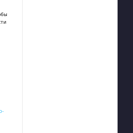
бы 
сти
o-