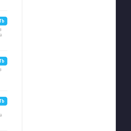
ТЬ
B
й
ТЬ
B
ТЬ
й