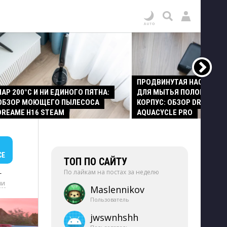
ПРОДВИНУТАЯ НАСАДКА
ПАР 200°C И НИ ЕДИНОГО ПЯТНА:
ДЛЯ МЫТЬЯ ПОЛОВ И СТ
ОБЗОР МОЮЩЕГО ПЫЛЕСОСА
КОРПУС: ОБЗОР DREAME Z
DREAME H16 STEAM
AQUACYCLE PRO
СЕ
ТОП ПО САЙТУ
По лайкам на постах за неделю
+
ии
Maslennikov
Пользователь
jwswnhshh