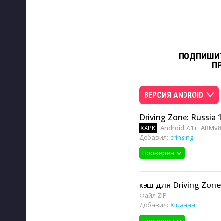
ПОДПИШИТ
П
ВЕРСИЯ ANDROID
Driving Zone: Russia 
XAPK
Android 7.1+
ARMv8
Добавил:
cringing
Проверен
кэш для Driving Zone:
Файл ZIP
Добавил:
Xiuaaaa
Проверен