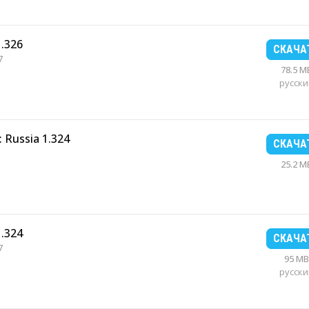
1.326
СКАЧА
7
78.5 M
русски
 Russia 1.324
СКАЧА
25.2 M
1.324
СКАЧА
7
95 MB
русски