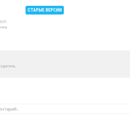
СТАРЫЕ ВЕРСИИ
6:01
.
енки.
издатель
нтарий...