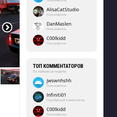
Пользователь
AlisaCatStudio
Пользователь
DanMaslen
Пользователь
C00lkidd
Пользователь
ТОП КОММЕНТАТОРОВ
По лайкам за неделю
jwswnhshh
Пользователь
 
Infiniti01
Серебряный комментатор
C00lkidd
Пользователь