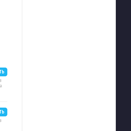
ТЬ
B
й
ТЬ
B