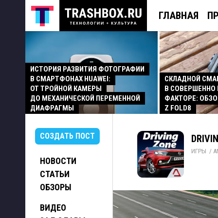
ГЛАВНАЯ
П
ИСТОРИЯ РАЗВИТИЯ ФОТОГРАФИИ
В СМАРТФОНАХ HUAWEI:
СКЛАДНОЙ СМ
ОТ ТРОЙНОЙ КАМЕРЫ
В СОВЕРШЕННО
ДО МЕХАНИЧЕСКОЙ ПЕРЕМЕННОЙ
ФАКТОРЕ: ОБЗО
ДИАФРАГМЫ
Z FOLD8
СОЗДАТЬ ПОСТ
DRIVIN
ИГРЫ
/ 
A
НОВОСТИ
СТАТЬИ
ОБЗОРЫ
ВИДЕО