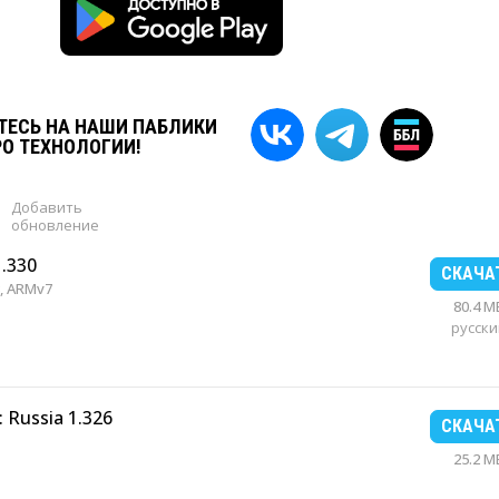
ЕСЬ НА НАШИ ПАБЛИКИ
РО ТЕХНОЛОГИИ!
Добавить
обновление
1.330
СКАЧА
, ARMv7
80.4 M
русски
 Russia 1.326
СКАЧА
25.2 M