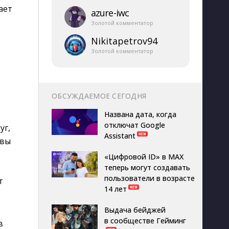
ает
azure-​iwc
Золотой комментатор
Nikitapetrov94
Золотой комментатор
ОБСУЖДАЕМОЕ СЕГОДНЯ
Названа дата, когда
отключат Google
уг,
Assistant
 вы
«Цифровой ID» в MAX
теперь могут создавать
пользователи в возрасте
т
14 лет
Выдача бейджей
в сообществе Гейминг
в