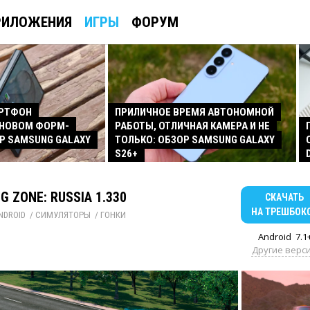
РИЛОЖЕНИЯ
ИГРЫ
ФОРУМ
АРТФОН
ПРИЛИЧНОЕ ВРЕМЯ АВТОНОМНОЙ
 НОВОМ ФОРМ-
РАБОТЫ, ОТЛИЧНАЯ КАМЕРА И НЕ
Р SAMSUNG GALAXY
ТОЛЬКО: ОБЗОР SAMSUNG GALAXY
S26+
G ZONE: RUSSIA 1.330
СКАЧАТЬ
НА ТРЕШБОК
NDROID
/ 
СИМУЛЯТОРЫ
/ 
ГОНКИ
Android
7.1
Другие верс