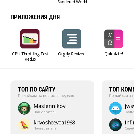
Sundered World
ПРИЛОЖЕНИЯ ДНЯ
CPU Throttling Test
Orgzly Revived
Qalculate!
Redux
ТОП ПО САЙТУ
ТОП КОМ
По лайкам на постах за неделю
По лайкам за
Maslennikov
jw
Пользователь
Поль
krivosheevoa1968
Infi
Пользователь
Сере