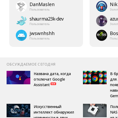
DanMaslen
Nik
Пользователь
Золо
shaurma23k-​dev
azur
Пользователь
Золо
jwswnhshh
Bos
Пользователь
Поль
ОБСУЖДАЕМОЕ СЕГОДНЯ
Названа дата, когда
В б
отключат Google
для 
Assistant
поя
нав
Gemi
Искусственный
Пол
интеллект обнаружил
NAS 
уязвимости в двух
из 