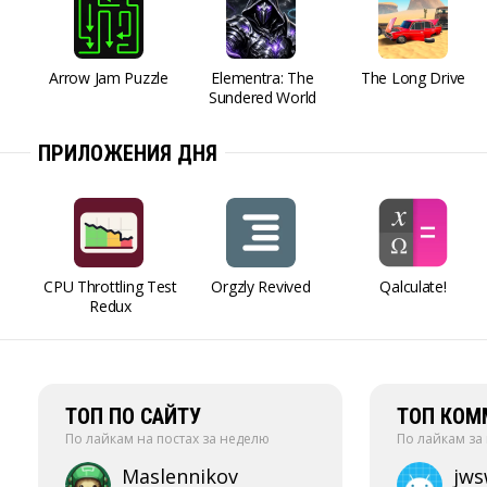
Arrow Jam Puzzle
Elementra: The
The Long Drive
Sundered World
ПРИЛОЖЕНИЯ ДНЯ
CPU Throttling Test
Orgzly Revived
Qalculate!
Redux
ТОП ПО САЙТУ
ТОП КОМ
По лайкам на постах за неделю
По лайкам за
Maslennikov
jw