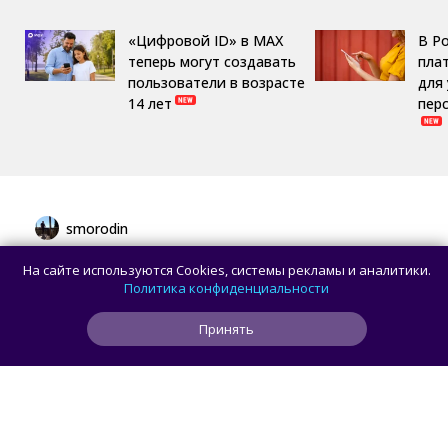
«Цифровой ID» в MAX
В Р
теперь могут создавать
пла
пользователи в возрасте
для
14 лет
пер
smorodin
Первым устройством OpenAI станет
На сайте используются Cookies, системы рекламы и аналитики.
умная колонка в виде пончика —
Политика конфиденциальности
Bloomberg
Принять