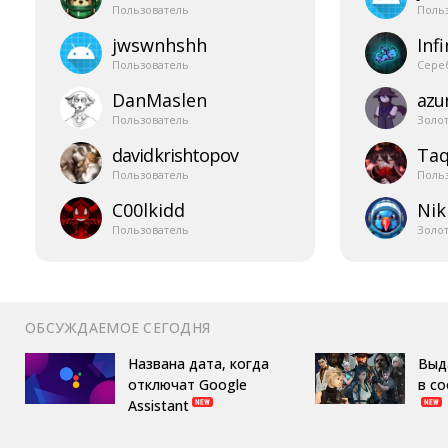
Пользователь
Поль
jwswnhshh
Infi
Пользователь
Сере
DanMaslen
azur
Пользователь
Золо
davidkrishtopov
Taq
Пользователь
Поль
C00lkidd
Nik
Пользователь
Золо
ОБСУЖДАЕМОЕ СЕГОДНЯ
Названа дата, когда
Выд
отключат Google
в с
Assistant