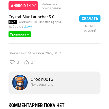
Добавить
ANDROID 14
обновление
Crystal Blur Launcher 5.0
СКАЧАТЬ
XAPK
Android 8.0+
Все платформы
6.9 MB
Добавил:
Gawk
русский
Проверен
Обновлено:
14 октября 2025, 00:02
.
0
0
···
Croon0016
Пользователь
КОММЕНТАРИЕВ ПОКА НЕТ