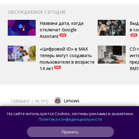
ОБСУЖДАЕМОЕ СЕГОДНЯ
Названа дата, когда
Выд
отключат Google
в с
Assistant
«Цифровой ID» в MAX
CD-
теперь могут создавать
инте
пользователи в возрасте
пре
14 лет
RM1
Limows
ГЕЙМИНГ
/ 
РЕТРО
Коллекционеры, готовьте кошельки: Taito
На сайте используются Cookies, системы рекламы и аналитики.
и Famitsu анонсировали трансляцию
Политика конфиденциальности
о расширении библиотеки аркадной Egret
Принять
II Mini