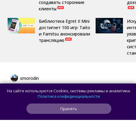
создавать сторонние
дох
клиенты
Библиотека Egret II Mini
Иск
достигнет 100 игр: Taito
инт
и Famitsu анонсировали
уяз
трансляцию
кри
сис
ста
smorodin
Разработчик перенёс Microsoft Word 1.1a
На сайте используются Cookies, системы рекламы и аналитики.
из 1990 года на Windows 11
Политика конфиденциальности
Принять