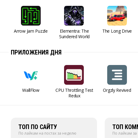
Arrow Jam Puzzle
Elementra: The
The Long Drive
Sundered World
ПРИЛОЖЕНИЯ ДНЯ
WallFlow
CPU Throttling Test
Orgzly Revived
Redux
ТОП ПО САЙТУ
ТОП КОМ
По лайкам на постах за неделю
По лайкам за