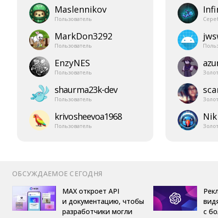
Maslennikov
Infi
Пользователь
Сере
MarkDon3292
jw
Пользователь
Поль
EnzyNES
azur
Пользователь
Золо
shaurma23k-​dev
sca
Пользователь
Золо
krivosheevoa1968
Nik
Пользователь
Золо
ОБСУЖДАЕМОЕ СЕГОДНЯ
MAX откроет API
Рек
и документацию, чтобы
вид
разработчики могли
с б