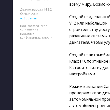
всему миру. Возможн
Движок версии 14.8.2
© 2006-2026
Создайте идеальный
А. Бобылев
V12 или небольшой,
Пользовательское
строительству дост
соглашение
Политика
различные системы 
конфиденциальности
двигателя, чтобы ул
Создайте автомобил
класса? Спортивное
К строительству дос
настройками.
Режим кампании Car 
проверяют свои диз
автомобильной про
автомобилестроения