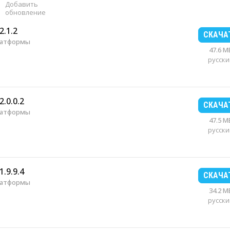
Добавить
обновление
2.1.2
СКАЧА
латформы
47.6 M
русски
.0.0.2
СКАЧА
латформы
47.5 M
русски
.9.9.4
СКАЧА
латформы
34.2 M
русски