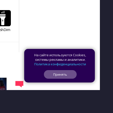
ashDim
Day Counter –
App Lock
Dazzify Fi
Cчетчик дней
На сайте используются Cookies,
системы рекламы и аналитики.
Политика конфиденциальности
Принять