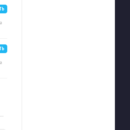
ТЬ
й
ТЬ
й
···