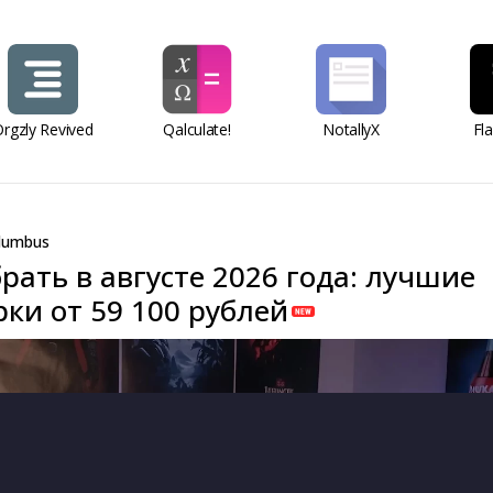
rgzly Revived
Qalculate!
NotallyX
Fl
lumbus
рать в августе 2026 года: лучшие
ки от 59 100 рублей