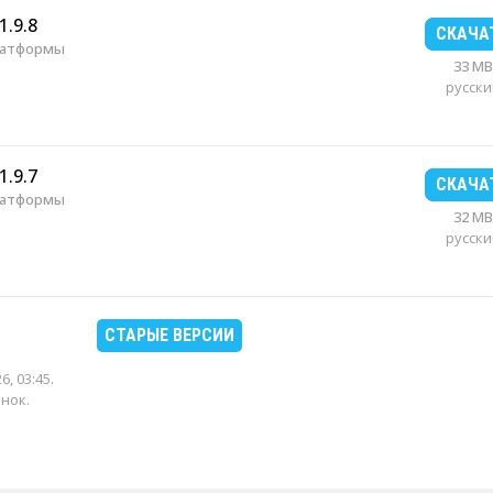
1.9.8
СКАЧА
латформы
33 MB
русски
1.9.7
СКАЧА
латформы
32 MB
русски
СТАРЫЕ ВЕРСИИ
6, 03:45
.
енок.