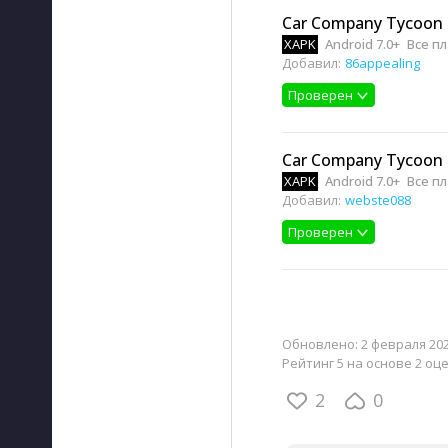
Car Company Tycoon 
XAPK
Android 7.0+
Все п
Добавил:
86appealing
Проверен
Car Company Tycoon 
XAPK
Android 7.0+
Все п
Добавил:
webste088
Проверен
Обновлено:
2 февраля 202
Рейтинг 5 на основе 2 оц
2
0