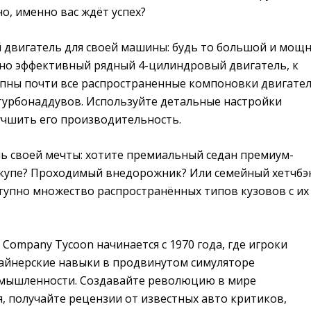
о, именно вас ждёт успех?
 двигатель для своей машины: будь то большой и мощ
 но эффективный рядный 4-цилиндровый двигатель, к
упны почти все распространенные компоновки двигател
турбонаддувов. Используйте детальные настройки
учшить его производительность.
ь своей мечты: хотите премиальный седан премиум-
 купе? Проходимый внедорожник? Или семейный хетчбэ
тупно множество распространённых типов кузовов с их
Company Tycoon начинается с 1970 года, где игроки
айнерские навыки в продвинутом симуляторе
мышленности. Создавайте революцию в мире
, получайте рецензии от известных авто критиков,