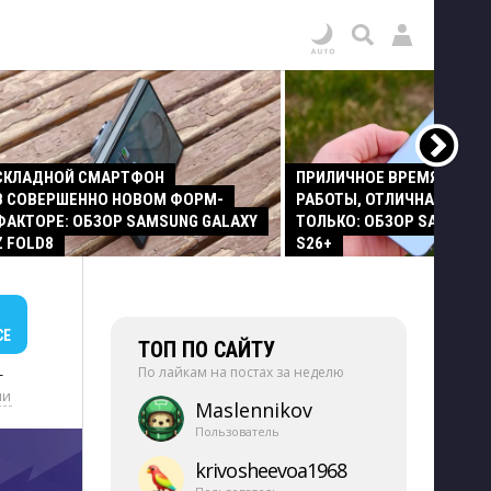
СКЛАДНОЙ СМАРТФОН
ПРИЛИЧНОЕ ВРЕМЯ АВТО
В СОВЕРШЕННО НОВОМ ФОРМ-
РАБОТЫ, ОТЛИЧНАЯ КАМЕР
ФАКТОРЕ: ОБЗОР SAMSUNG GALAXY
ТОЛЬКО: ОБЗОР SAMSUNG
Z FOLD8
S26+
СЕ
ТОП ПО САЙТУ
По лайкам на постах за неделю
+
ии
Maslennikov
Пользователь
krivosheevoa1968