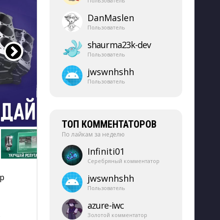
Пользователь
DanMaslen
Пользователь
shaurma23k-​dev
Пользователь
jwswnhshh
Пользователь
ТОП КОММЕНТАТОРОВ
По лайкам за неделю
Infiniti01
Серебряный комментатор
 
jwswnhshh
Пользователь
azure-​iwc
о
Золотой комментатор