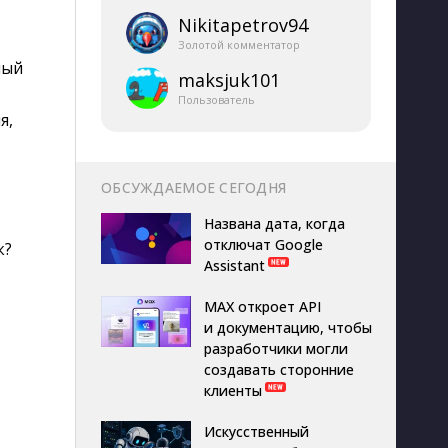
Nikitapetrov94
Золотой комментатор
ный
maksjuk101
Пользователь
я,
ОБСУЖДАЕМОЕ СЕГОДНЯ
Названа дата, когда
отключат Google
к?
Assistant
MAX откроет API
и документацию, чтобы
разработчики могли
создавать сторонние
клиенты
Искусственный