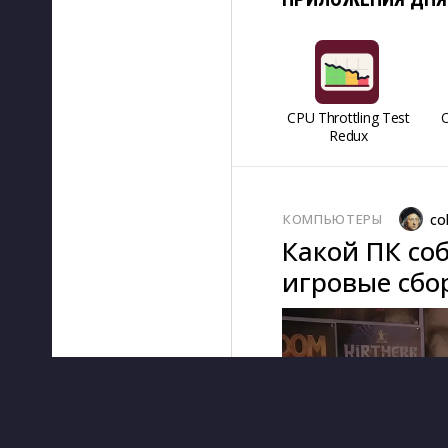
CPU Throttling Test
O
Redux
КОМПЬЮТЕРЫ
co
Какой ПК соб
игровые сбор