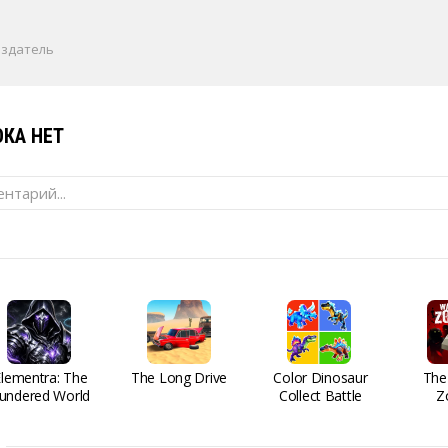
издатель
КА НЕТ
нтарий...
Elementra: The
The Long Drive
Color Dinosaur
The
undered World
Collect Battle
Z