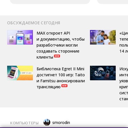
ОБСУЖДАЕМОЕ СЕГОДНЯ
MAX откроет API
«Ци
и документацию, чтобы
теп
разработчики могли
пол
создавать сторонние
14 л
клиенты
Библиотека Egret II Mini
Иск
достигнет 100 игр: Taito
инт
и Famitsu анонсировали
уяз
трансляцию
кри
сис
ста
smorodin
КОМПЬЮТЕРЫ