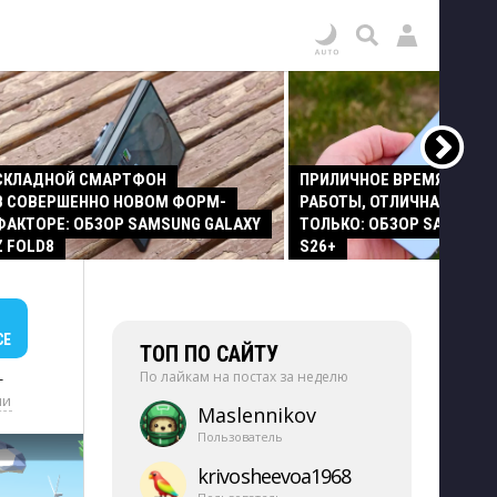
СКЛАДНОЙ СМАРТФОН
ПРИЛИЧНОЕ ВРЕМЯ АВТО
В СОВЕРШЕННО НОВОМ ФОРМ-
РАБОТЫ, ОТЛИЧНАЯ КАМЕР
ФАКТОРЕ: ОБЗОР SAMSUNG GALAXY
ТОЛЬКО: ОБЗОР SAMSUNG
Z FOLD8
S26+
СЕ
ТОП ПО САЙТУ
По лайкам на постах за неделю
+
ии
Maslennikov
Пользователь
krivosheevoa1968