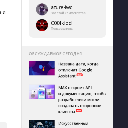
azure-​iwc
е и
Золотой комментатор
C00lkidd
Пользователь
ОБСУЖДАЕМОЕ СЕГОДНЯ
Названа дата, когда
отключат Google
Assistant
MAX откроет API
и документацию, чтобы
разработчики могли
создавать сторонние
клиенты
Искусственный