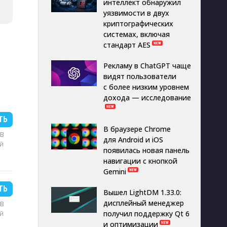
интеллект обнаружил
уязвимости в двух
криптографических
системах, включая
стандарт AES
Рекламу в ChatGPT чаще
видят пользователи
с более низким уровнем
дохода — исследование
ТЬ
В браузере Chrome
MB
для Android и iOS
й
появилась новая панель
навигации с кнопкой
Gemini
ТЬ
Вышел LightDM 1.33.0:
дисплейный менеджер
MB
й
получил поддержку Qt 6
и оптимизации