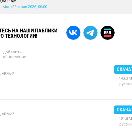
gle Play:
version) 22 июля 2026, 00:00
ЕСЬ НА НАШИ ПАБЛИКИ
РО ТЕХНОЛОГИИ!
Добавить
обновление
СКАЧА
, ARMv7
143.3 
русски
СКАЧА
, ARMv7
121.6 
русски