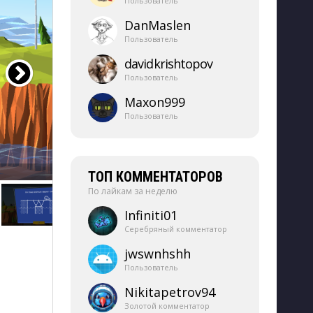
Пользователь
DanMaslen
Пользователь
davidkrishtopov
Пользователь
Maxon999
Пользователь
ТОП КОММЕНТАТОРОВ
По лайкам за неделю
Infiniti01
Серебряный комментатор
jwswnhshh
Пользователь
Nikitapetrov94
Золотой комментатор