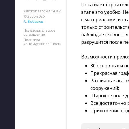
Пока идет строител
Движок версии 14.8.2
этапе это удобно. Н
© 2006-2026
с материалами, и с 
А. Бобылев
только строительст
Пользовательское
наблюдаете свое тво
соглашение
Политика
разрушится после п
конфиденциальности
Возможности приложе
30 основных и н
Прекрасная граф
Различные автом
сооружений;
Широкое поле д
Все достаточно 
Приложение под