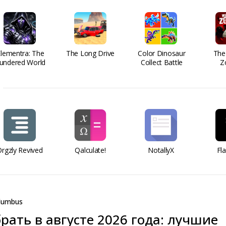
Elementra: The
The Long Drive
Color Dinosaur
The
undered World
Collect Battle
Z
rgzly Revived
Qalculate!
NotallyX
Fl
lumbus
рать в августе 2026 года: лучшие