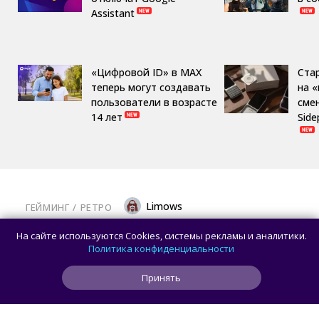
Assistant
«Цифровой ID» в MAX
Ста
теперь могут создавать
на 
пользователи в возрасте
сме
14 лет
Side
Limows
ГЕЙМИНГ
/ 
РЕТРО
Коллекционеры, готовьте кошельки: Taito
На сайте используются Cookies, системы рекламы и аналитики.
и Famitsu анонсировали трансляцию
Политика конфиденциальности
о расширении библиотеки аркадной Egret
Принять
II Mini