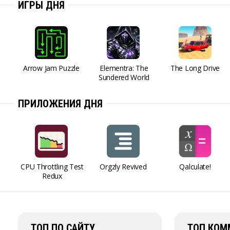
ИГРЫ ДНЯ
Arrow Jam Puzzle
Elementra: The
The Long Drive
Sundered World
ПРИЛОЖЕНИЯ ДНЯ
CPU Throttling Test
Orgzly Revived
Qalculate!
Redux
ТОП ПО САЙТУ
ТОП КОМ