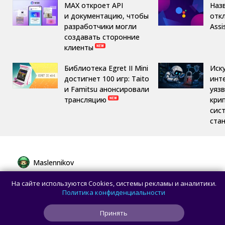
MAX откроет API
Назв
и документацию, чтобы
отк
разработчики могли
Assi
создавать сторонние
клиенты
Библиотека Egret II Mini
Иск
достигнет 100 игр: Taito
инт
и Famitsu анонсировали
уяз
трансляцию
кри
сис
ста
Maslennikov
Сборная России выиграла 7 золотых
На сайте используются Cookies, системы рекламы и аналитики.
медалей из 8 на Международной
Политика конфиденциальности
олимпиаде по ИИ
Принять