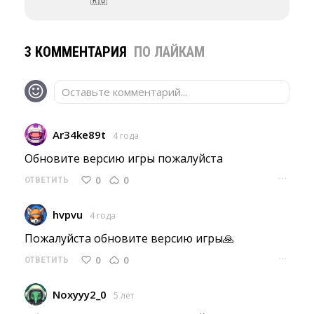
🇷🇺
3 КОММЕНТАРИЯ
ПО ЛАЙКАМ
Оставьте комментарий...
Ar34ke89t
4 года
Обновите версию игры пожалуйста 
···
0
0
ОТВЕТИТЬ
hvpvu
4 года
Пожалуйста обновите версию игры🙏 
···
0
0
ОТВЕТИТЬ
Noxyyy2_0
5 лет