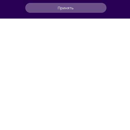
видеокарт на Linux
Принять
0
0
0
46 мин
ЧИТАТЬ ДАЛЕЕ
smorodin
ИИ
Рекламу в ChatGPT чаще видят
пользователи с более низким уровнем