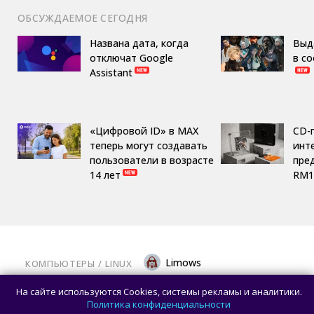
ОБСУЖДАЕМОЕ СЕГОДНЯ
Названа дата, когда
Выд
отключат Google
в с
Assistant
«Цифровой ID» в MAX
CD-
теперь могут создавать
инте
пользователи в возрасте
пре
14 лет
RM1
Limows
КОМПЬЮТЕРЫ
/ 
LINUX
Вышла библиотека Mesa 26.2.0: крупный
На сайте используются Cookies, системы рекламы и аналитики.
релиз с исправлениями для современных
Политика конфиденциальности