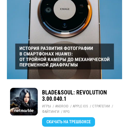
BLADE&SOUL: REVOLUTION
3.00.040.1
ИГРЫ
/ 
ANDROID
/ 
APPLE IOS
/ 
СТРАТЕГИИ
/ 
ФАЙТИНГИ
/ 
RPG
СКАЧАТЬ
НА ТРЕШБОКСЕ