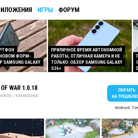
РИЛОЖЕНИЯ
ИГРЫ
ФОРУМ
АРТФОН
ПРИЛИЧНОЕ ВРЕМЯ АВТОНОМНОЙ
 НОВОМ ФОРМ-
РАБОТЫ, ОТЛИЧНАЯ КАМЕРА И НЕ
Р SAMSUNG GALAXY
ТОЛЬКО: ОБЗОР SAMSUNG GALAXY
S26+
 OF WAR 1.0.18
СКАЧАТЬ
NDROID
/ 
КАЗУАЛЬНЫЕ
НА ТРЕШБОК
Android
7.0