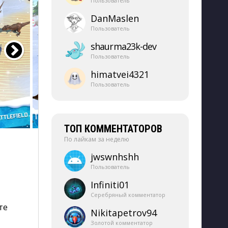
Пользователь
DanMaslen
Пользователь
shaurma23k-​dev
Пользователь
himatvei4321
Пользователь
ТОП КОММЕНТАТОРОВ
По лайкам за неделю
jwswnhshh
Пользователь
Infiniti01
Серебряный комментатор
те
Nikitapetrov94
Золотой комментатор