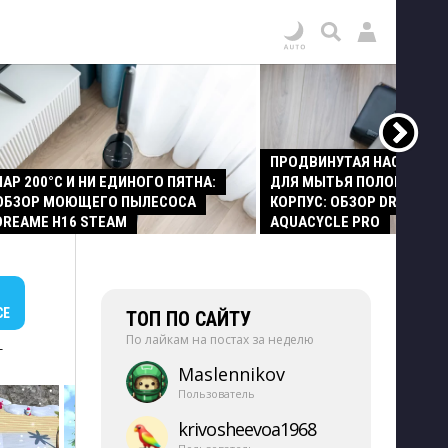
ПРОДВИНУТАЯ НАСАДКА
ПАР 200°C И НИ ЕДИНОГО ПЯТНА:
ДЛЯ МЫТЬЯ ПОЛОВ И СТ
ОБЗОР МОЮЩЕГО ПЫЛЕСОСА
КОРПУС: ОБЗОР DREAME Z
DREAME H16 STEAM
AQUACYCLE PRO
СЕ
ТОП ПО САЙТУ
По лайкам на постах за неделю
+
Maslennikov
Пользователь
krivosheevoa1968