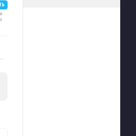
ТЬ
MB
й
···