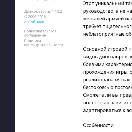
Этот уникальный так
руководство, а не н
Движок версии 14.8.2
© 2006-2026
меньшей армией или
А. Бобылев
требует тщательног
Пользовательское
неблагоприятные об
соглашение
Политика
конфиденциальности
Основной игровой пр
видов динозавров, 
боевыми характери
прохождения игры, 
реализована мягкая
беспокоясь о постоя
Сможете ли вы прев
полностью зависит 
адаптироваться к а
Особенности: