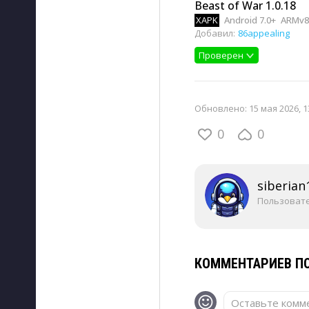
Beast of War 1.0.18
XAPK
Android 7.0+
ARMv8
Добавил:
86appealing
Проверен
Обновлено:
15 мая 2026, 1
0
0
siberian
Пользоват
КОММЕНТАРИЕВ ПО
Оставьте комме