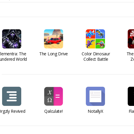
Elementra: The
The Long Drive
Color Dinosaur
The
undered World
Collect Battle
Z
rgzly Revived
Qalculate!
NotallyX
Fl