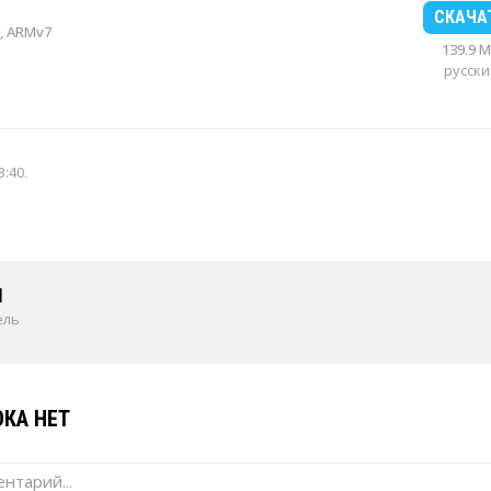
СКАЧА
, ARMv7
139.9 
русски
3:40
.
1
ель
КА НЕТ
нтарий...