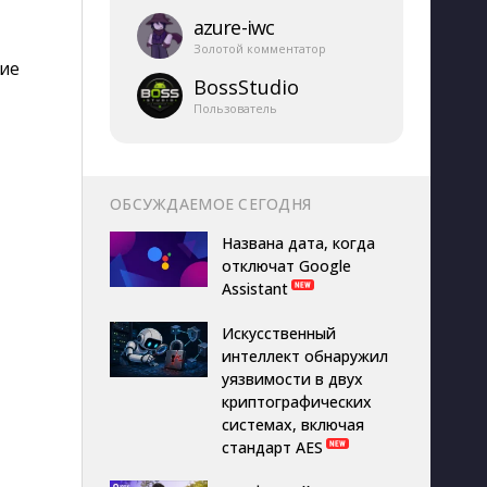
azure-​iwc
Золотой комментатор
ние
BossStudio
Пользователь
ОБСУЖДАЕМОЕ СЕГОДНЯ
Названа дата, когда
отключат Google
Assistant
Искусственный
интеллект обнаружил
уязвимости в двух
криптографических
системах, включая
стандарт AES