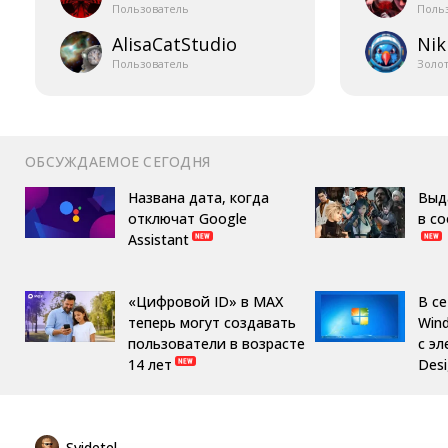
Пользователь
Поль
AlisaCatStudio
Nik
Пользователь
Золо
ОБСУЖДАЕМОЕ СЕГОДНЯ
Названа дата, когда
Выд
отключат Google
в с
Assistant
«Цифровой ID» в MAX
В с
теперь могут создавать
Win
пользователи в возрасте
с эл
14 лет
Des
Svidetel