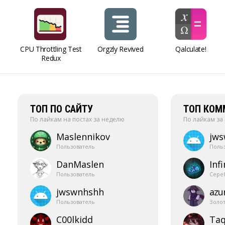
CPU Throttling Test
Orgzly Revived
Qalculate!
Redux
ТОП ПО САЙТУ
ТОП КОМ
По лайкам на постах за неделю
По лайкам за
Maslennikov
jw
Пользователь
Поль
DanMaslen
Infi
Пользователь
Сере
jwswnhshh
azur
Пользователь
Золо
C00lkidd
Taq