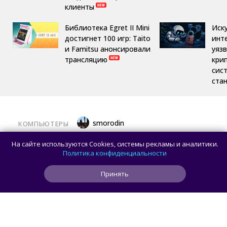
клиенты
Библиотека Egret II Mini
Иск
достигнет 100 игр: Taito
инт
и Famitsu анонсировали
уяз
трансляцию
кри
сис
ста
smorodin
КОМПЬЮТЕРЫ
Половина корпусов для ПК имеют
На сайте используются Cookies, системы рекламы и аналитики.
значительные расхождения в реальных
Политика конфиденциальности
размерах и размерах на бумаге —
Принять
исследование Noctua