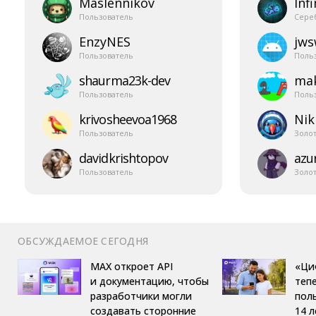
Maslennikov
Infi
Пользователь
Сере
EnzyNES
jw
Пользователь
Поль
shaurma23k-​dev
mak
Пользователь
Поль
krivosheevoa1968
Nik
Пользователь
Золо
davidkrishtopov
azur
Пользователь
Золо
ОБСУЖДАЕМОЕ СЕГОДНЯ
MAX откроет API
«Ци
и документацию, чтобы
теп
разработчики могли
пол
создавать сторонние
14 л