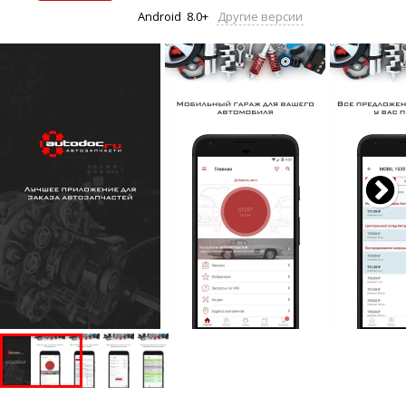
Android
8.0+
Другие версии