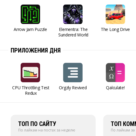
Arrow Jam Puzzle
Elementra: The
The Long Drive
Sundered World
ПРИЛОЖЕНИЯ ДНЯ
CPU Throttling Test
Orgzly Revived
Qalculate!
Redux
ТОП ПО САЙТУ
ТОП КОМ
По лайкам на постах за неделю
По лайкам за