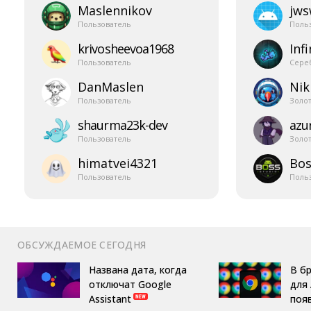
Maslennikov
jw
Пользователь
Поль
krivosheevoa1968
Infi
Пользователь
Сере
DanMaslen
Nik
Пользователь
Золо
shaurma23k-​dev
azur
Пользователь
Золо
himatvei4321
Bos
Пользователь
Поль
ОБСУЖДАЕМОЕ СЕГОДНЯ
Названа дата, когда
В б
отключат Google
для 
Assistant
поя