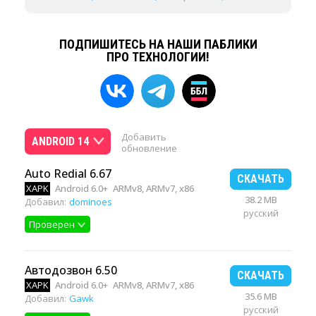
ПОДПИШИТЕСЬ НА НАШИ ПАБЛИКИ
ПРО ТЕХНОЛОГИИ!
Добавить
ANDROID 14
обновление
Auto Redial 6.67
СКАЧАТЬ
XAPK
Android 6.0+
ARMv8, ARMv7, x86
38.2 MB
Добавил:
dominoes
русский
Проверен
Автодозвон 6.50
СКАЧАТЬ
XAPK
Android 6.0+
ARMv8, ARMv7, x86
35.6 MB
Добавил:
Gawk
русский