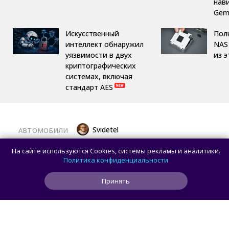
нав
Gemi
Искусственный
Пол
интеллект обнаружил
NAS 
уязвимости в двух
из 
криптографических
системах, включая
стандарт AES
Svidetel
АВТОМОБИЛИ
В России стартовали продажи
На сайте используются Cookies, системы рекламы и аналитики.
гибридного TANK 400 «Техно
Политика конфиденциальности
Премиум» — цены и комплектации
Принять