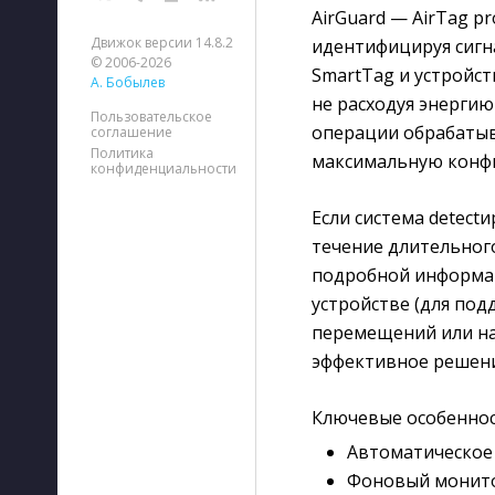
AirGuard — AirTag p
Движок версии 14.8.2
идентифицируя сигна
© 2006-2026
SmartTag и устройст
А. Бобылев
не расходуя энергию
Пользовательское
операции обрабатыв
соглашение
Политика
максимальную конф
конфиденциальности
Если система detect
течение длительног
подробной информац
устройстве (для под
перемещений или на
эффективное решени
Ключевые особеннос
Автоматическое
Фоновый монито