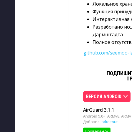
Локальное хране
Функция принуд
Интерактивная 
Разработано исс
Дармштадта
Полное отсутств
github.com/seemoo-l
ПОДПИШИТ
П
ВЕРСИЯ ANDROID
AirGuard 3.1.1
Android 9.0+
ARMv8, ARMv7
Добавил:
takeitout
Проверен