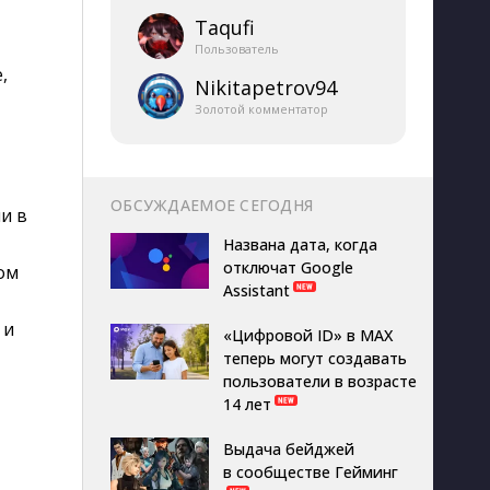
Taqufi
Пользователь
,
Nikitapetrov94
Золотой комментатор
ОБСУЖДАЕМОЕ СЕГОДНЯ
и в
Названа дата, когда
отключат Google
ом
Assistant
 и
«Цифровой ID» в MAX
теперь могут создавать
пользователи в возрасте
14 лет
Выдача бейджей
в сообществе Гейминг