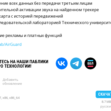
ние всех данных без передачи третьим лицам
ительной активации звука на найденном трекере
карта с историей передвижений
ледовательской лабораторией Технического университ
ие рекламы и платных функций
ab/AirGuard
ЕСЬ НА НАШИ ПАБЛИКИ
РО ТЕХНОЛОГИИ!
Добавить
обновление
СКАЧА
, x86, x86_64
8.7 M
русски