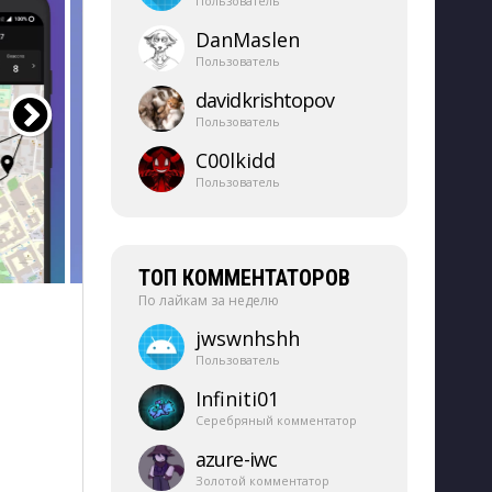
Пользователь
DanMaslen
Пользователь
davidkrishtopov
Пользователь
C00lkidd
Пользователь
ТОП КОММЕНТАТОРОВ
По лайкам за неделю
jwswnhshh
Пользователь
Infiniti01
Серебряный комментатор
azure-​iwc
Золотой комментатор