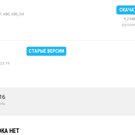
СКАЧА
, x86, x86_64
9.2 M
русски
СТАРЫЕ ВЕРСИИ
23:19
.
16
ель
КА НЕТ