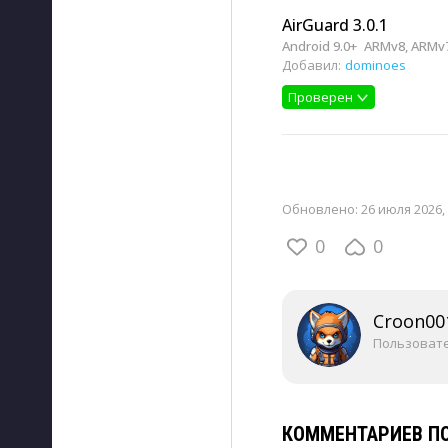
AirGuard 3.0.1
Android 9.0+
ARMv8, ARMv7
Добавил:
dominoes
Проверен
Обновлено:
26 июля 2026, 
0
0
Croon00
Пользоват
КОММЕНТАРИЕВ ПО