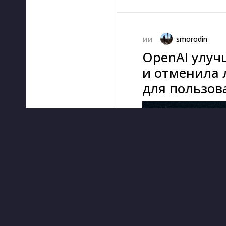
smorodin
ИИ
OpenAI улуч
и отменила 
для пользов