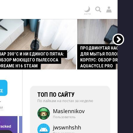
ПРОДВИНУТАЯ НАСАДКА
ПАР 200°C И НИ ЕДИНОГО ПЯТНА:
ДЛЯ МЫТЬЯ ПОЛОВ И СТ
ОБЗОР МОЮЩЕГО ПЫЛЕСОСА
КОРПУС: ОБЗОР DREAME Z
DREAME H16 STEAM
AQUACYCLE PRO
СЕ
ТОП ПО САЙТУ
По лайкам на постах за неделю
+
ии
Maslennikov
Пользователь
jwswnhshh