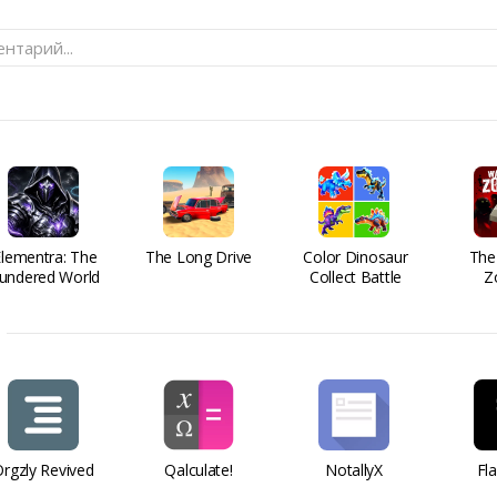
нтарий...
Elementra: The
The Long Drive
Color Dinosaur
The
undered World
Collect Battle
Z
rgzly Revived
Qalculate!
NotallyX
Fl