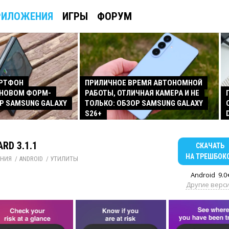
РИЛОЖЕНИЯ
ИГРЫ
ФОРУМ
АРТФОН
ПРИЛИЧНОЕ ВРЕМЯ АВТОНОМНОЙ
 НОВОМ ФОРМ-
РАБОТЫ, ОТЛИЧНАЯ КАМЕРА И НЕ
Р SAMSUNG GALAXY
ТОЛЬКО: ОБЗОР SAMSUNG GALAXY
S26+
RD 3.1.1
СКАЧАТЬ
НА ТРЕШБОК
НИЯ
/ 
ANDROID
/ 
УТИЛИТЫ
Android
9.0
Другие верс