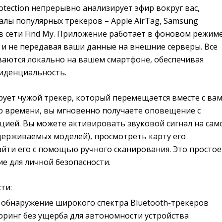
rotection непрерывно анализирует эфир вокруг вас,
лы популярных трекеров – Apple AirTag, Samsung
в сети Find My. Приложение работает в фоновом режиме
 и не передавая ваши данные на внешние серверы. Все
аются локально на вашем смартфоне, обеспечивая
иденциальность.
ирует чужой трекер, который перемещается вместе с вам
о времени, вы мгновенно получаете оповещение с
ией. Вы можете активировать звуковой сигнал на сам
держиваемых моделей), просмотреть карту его
йти его с помощью ручного сканирования. Это простое
е для личной безопасности.
ти:
 обнаружение широкого спектра Bluetooth-трекеров
ринг без ущерба для автономности устройства