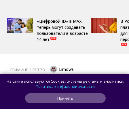
«Цифровой ID» в MAX
В Р
теперь могут создавать
пла
пользователи в возрасте
для
14 лет
пер
Limows
ГЕЙМИНГ
/ 
РЕТРО
Коллекционеры, готовьте кошельки: Taito
На сайте используются Cookies, системы рекламы и аналитики.
и Famitsu анонсировали трансляцию
Политика конфиденциальности
о расширении библиотеки аркадной Egret
Принять
II Mini