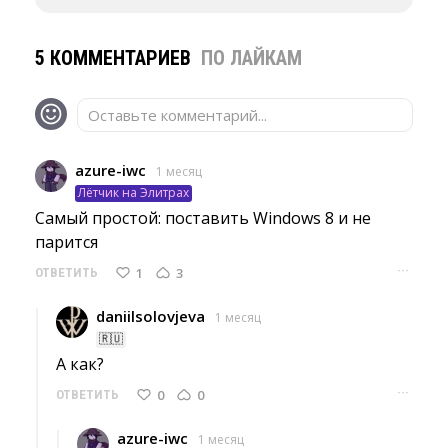
5 КОММЕНТАРИЕВ
ПО ЛАЙКАМ
Оставьте комментарий...
azure-iwc
1 месяц
Лётчик на Элитрах
Самый простой: поставить Windows 8 и не 
парится
···
1
3
ОТВЕТИТЬ
daniilsolovjeva
1 месяц
🇷🇺
А как? 
···
0
0
ОТВЕТИТЬ
azure-iwc
1 месяц