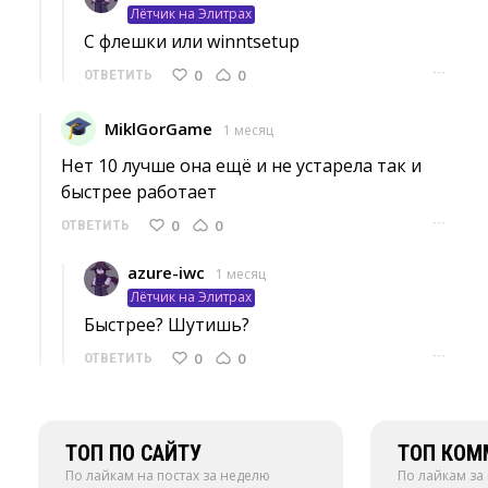
Лётчик на Элитрах
С флешки или winntsetup 
···
0
0
ОТВЕТИТЬ
MiklGorGame
1 месяц
Нет 10 лучше она ещё и не устарела так и 
быстрее работает
···
0
0
ОТВЕТИТЬ
azure-iwc
1 месяц
Лётчик на Элитрах
Быстрее? Шутишь? 
···
0
0
ОТВЕТИТЬ
ТОП ПО САЙТУ
ТОП КОМ
По лайкам на постах за неделю
По лайкам за