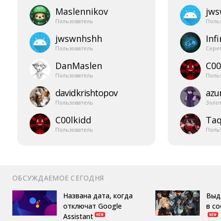
Maslennikov
jw
Пользователь
Поль
jwswnhshh
Infi
Пользователь
Сере
DanMaslen
C00
Пользователь
Поль
davidkrishtopov
azur
Пользователь
Золо
C00lkidd
Taq
Пользователь
Поль
ОБСУЖДАЕМОЕ СЕГОДНЯ
Названа дата, когда
Выд
отключат Google
в с
Assistant