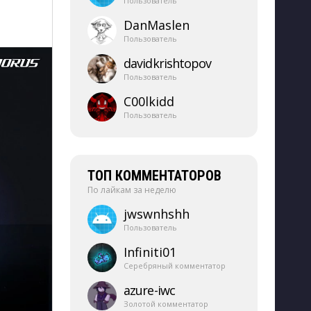
Пользователь
DanMaslen
Пользователь
davidkrishtopov
Пользователь
C00lkidd
Пользователь
ТОП КОММЕНТАТОРОВ
По лайкам за неделю
jwswnhshh
Пользователь
Infiniti01
Серебряный комментатор
azure-​iwc
Золотой комментатор