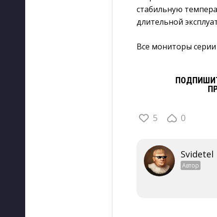
стабильную температ
длительной эксплуа
Все мониторы серии
ПОДПИШИТ
П
5
0
Svidetel
Автор