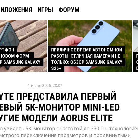
РИЛОЖЕНИЯ
ИГРЫ
ФОРУМ
АРТФОН
ПРИЛИЧНОЕ ВРЕМЯ АВТОНОМНОЙ
 НОВОМ ФОРМ-
РАБОТЫ, ОТЛИЧНАЯ КАМЕРА И НЕ
Р SAMSUNG GALAXY
ТОЛЬКО: ОБЗОР SAMSUNG GALAXY
S26+
1 июня 2026, 20:07
BYTE ПРЕДСТАВИЛА ПЕРВЫЙ
ЕВЫЙ 5K-МОНИТОР MINI-LED
УГИЕ МОДЕЛИ AORUS ELITE
увидеть 5K-монитор с частотой до 330 Гц, технологие
 быстрого переключения параметров и продвинутыми