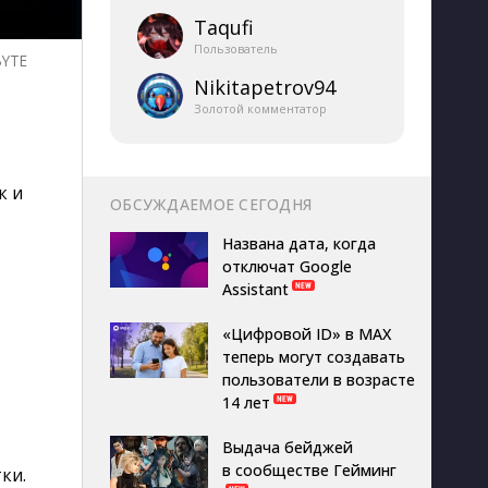
Taqufi
Пользователь
BYTE
Nikitapetrov94
Золотой комментатор
к и
ОБСУЖДАЕМОЕ СЕГОДНЯ
Названа дата, когда
отключат Google
Assistant
«Цифровой ID» в MAX
теперь могут создавать
пользователи в возрасте
14 лет
Выдача бейджей
в сообществе Гейминг
ки.