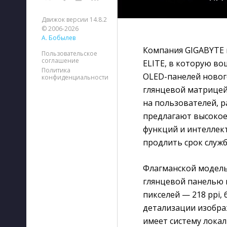
Движок версии 14.8.2
© 2006-2026
А. Бобылев
Компания GIGABYTE 
Пользовательское
соглашение
ELITE, в которую во
Политика
OLED-панелей новог
конфиденциальности
глянцевой матрицей 
на пользователей, р
предлагают высокое
функций и интеллек
продлить срок служб
Флагманской модель
глянцевой панелью m
пикселей — 218 ppi,
детализации изобра
имеет систему лока