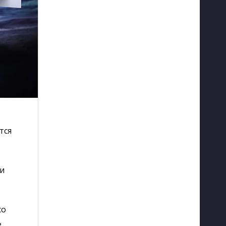
тся
ки
со
ь