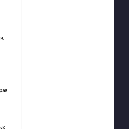
я,
рая
ых