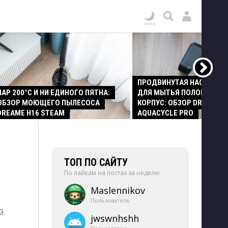
ПРОДВИНУТАЯ НАСАДКА
ПАР 200°C И НИ ЕДИНОГО ПЯТНА:
ДЛЯ МЫТЬЯ ПОЛОВ И СТ
ОБЗОР МОЮЩЕГО ПЫЛЕСОСА
КОРПУС: ОБЗОР DREAME Z
DREAME H16 STEAM
AQUACYCLE PRO
ТОП ПО САЙТУ
По лайкам на постах за неделю
Maslennikov
Пользователь
й
jwswnhshh