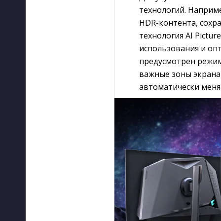
технологий. Наприме
HDR-контента, сохра
технология AI Pictu
использования и оп
предусмотрен режим
важные зоны экрана в
автоматически меня