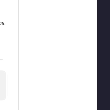
26.
···