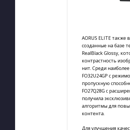
AORUS ELITE также 
созданные на базе 
RealBlack Glossy, к
контрастность изоб
нит. Среди наиболе
FO32U24GP с режимо
пропускную способно
FO27Q28G с расшире
получила эксклюзив
алгоритмы для повы
контента.
Для улучшения каче