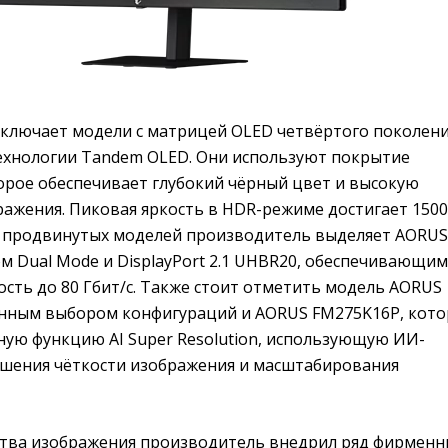
включает модели с матрицей OLED четвёртого поколени
технологии Tandem OLED. Они используют покрытие
оторое обеспечивает глубокий чёрный цвет и высокую
ражения. Пиковая яркость в HDR-режиме достигает 1500
е продвинутых моделей производитель выделяет AORUS
м Dual Mode и DisplayPort 2.1 UHBR20, обеспечивающим
сть до 80 Гбит/с. Также стоит отметить модель AORUS
нным выбором конфигураций и AORUS FM275K16P, кото
ную функцию AI Super Resolution, использующую ИИ-
шения чёткости изображения и масштабирования
ства изображения производитель внедрил ряд фирменн