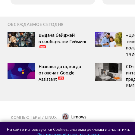
ОБСУЖДАЕМОЕ СЕГОДНЯ
Выдача бейджей
«Ци
в сообществе Гейминг
теп
пол
14 л
Названа дата, когда
CD-
отключат Google
инте
Assistant
пре
RM1
Limows
КОМПЬЮТЕРЫ
/ 
LINUX
Вышла библиотека Mesa 26.2.0: крупный
На сайте используются Cookies, системы рекламы и аналитики.
релиз с исправлениями для современных
Политика конфиденциальности