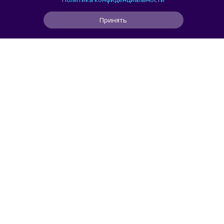
видеокарт на Linux
Принять
0
0
0
1 ч
ЧИТАТЬ ДАЛЕЕ
smorodin
ИИ
Рекламу в ChatGPT чаще видят
пользователи с более низким уровнем