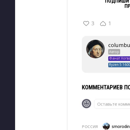
ПОДПИШИТ
П
3
1
columbu
Автор
Фанат Хогв
Ryzen 5 1600
КОММЕНТАРИЕВ ПО
Оставьте комме
smorodin
РОССИЯ