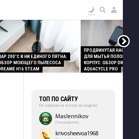
ПРОДВИНУТАЯ НАСАДКА
ПАР 200°C И НИ ЕДИНОГО ПЯТНА:
ДЛЯ МЫТЬЯ ПОЛОВ И СТ
ОБЗОР МОЮЩЕГО ПЫЛЕСОСА
КОРПУС: ОБЗОР DREAME Z
DREAME H16 STEAM
AQUACYCLE PRO
ТОП ПО САЙТУ
По лайкам на постах за неделю
Maslennikov
Пользователь
krivosheevoa1968