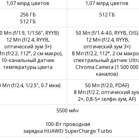
1,07 млрд цветов
1,07 млрд цветов
256 ГБ
512 ГБ
512 ГБ
0 Мп (f/1.9, 1/1.56", RYYB)
50 Мп (f/1.4-4.0, RYYB, OIS)
12 Мп (f/2.4, RYYB, 
12 Мп (f/2.4, RYYB, 
оптический зум 3×)
оптический зум 3×)
п (f/2.2, 112°, 2 см макро),
8 Мп (f/2.2, 112°, 2 см макро
10-канальный датчик 
спектральный датчик Ultra
температуры цвета
Chroma Camera (1 500 000
каналов)
 Мп (f/2.4, 1/2.5", 0.7 мкм)
50 Мп (f/2.0, PDAF)
8 Мп (f/2.2, оптический зум
2×, 0,8-5× селфи-зум, AF)
5500 мАч
100-Вт проводная
зарядка HUAWEI SuperCharge Turbo