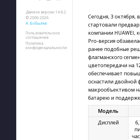
Движок версии 14.8.2
Сегодня, 3 октября,
© 2006-2026
А. Бобылев
стартовали предвар
компании HUAWEI, ко
Пользовательское
соглашение
Pro-версия обзавел
Политика
конфиденциальности
ранее подобные реш
флагманского сегмен
цветопередачи на 1
обеспечивает повыш
оснастили двойной 
макрообъективом на
батарею и поддержку
Модель
Дисплей
6
пи
час