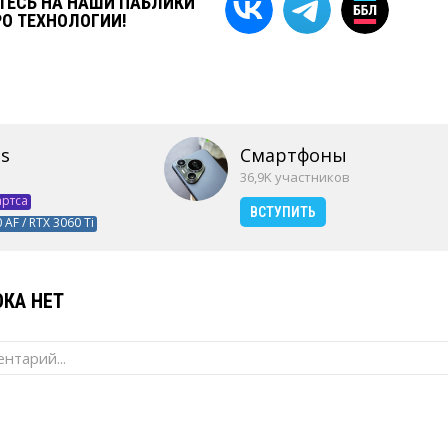
ЕСЬ НА НАШИ ПАБЛИКИ
РО ТЕХНОЛОГИИ!
s
Смартфоны
36,9K участников
артса
ВСТУПИТЬ
 AF / RTX 3060 Ti
КА НЕТ
нтарий...