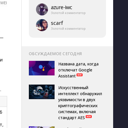
WEI
azure-​iwc
Золотой комментатор
scarf
Золотой комментатор
.
 —
ОБСУЖДАЕМОЕ СЕГОДНЯ
 и
Названа дата, когда
отключат Google
Assistant
Искусственный
.
интеллект обнаружил
уязвимости в двух
криптографических
6
системах, включая
стандарт AES
т,