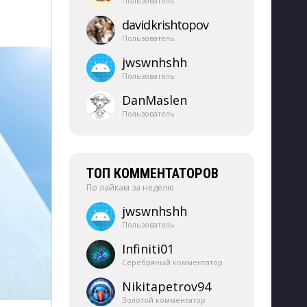
Пользователь
davidkrishtopov
Пользователь
jwswnhshh
Пользователь
DanMaslen
Пользователь
ТОП КОММЕНТАТОРОВ
По лайкам за неделю
jwswnhshh
Пользователь
Infiniti01
Серебряный комментатор
Nikitapetrov94
Золотой комментатор