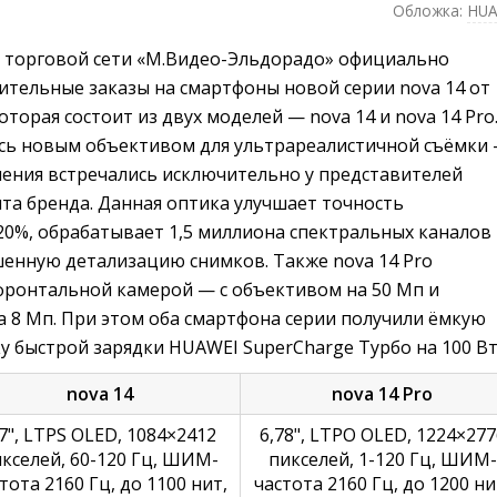
Обложка:
HUA
 в торговой сети «М.Видео-Эльдорадо» официально
ительные заказы на смартфоны новой серии nova 14 от
торая состоит из двух моделей — nova 14 и nova 14 Pro
ась новым объективом для ультрареалистичной съёмки
ения встречались исключительно у представителей
та бренда. Данная оптика улучшает точность
20%, обрабатывает 1,5 миллиона спектральных каналов
енную детализацию снимков. Также nova 14 Pro
фронтальной камерой — с объективом на 50 Мп и
 8 Мп. При этом оба смартфона серии получили ёмкую
 быстрой зарядки HUAWEI SuperCharge Турбо на 100 Вт
nova 14
nova 14
Pro
,7", LTPS OLED, 1084×2412
6,78", LTPO OLED, 1224×277
кселей, 60-120 Гц, ШИМ-
пикселей, 1-120 Гц, ШИМ-
тота 2160 Гц, до 1100 нит,
частота 2160 Гц, до 1200 ни