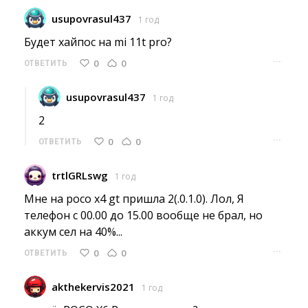
usupovrasul437
1 год
Будет хайпос на mi 11t pro? 
···
0
0
ОТВЕТИТЬ
usupovrasul437
1 год
2 
···
0
0
ОТВЕТИТЬ
trtlGRLswg
1 год
Мне на poco x4 gt пришла 2(.0.1.0). Лол, Я 
телефон с 00.00 до 15.00 вообще не брал, но
аккум сел на 40%...
···
0
0
ОТВЕТИТЬ
akthekervis2021
1 год