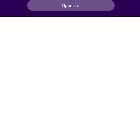
Принять
0
1
0
1 ч
ЧИТАТЬ ДАЛЕЕ
Limows
LINUX
Спустя четыре года молчания: