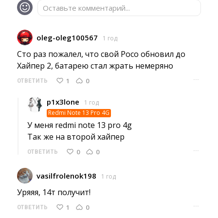
Оставьте комментарий...
oleg-oleg100567
1 год
Сто раз пожалел, что свой Poco обновил до 
Хайпер 2, батарею стал жрать немеряно
···
1
0
ОТВЕТИТЬ
p1x3lone
1 год
Redmi Note 13 Pro 4G
У меня redmi note 13 pro 4g
Так же на второй хайпер 
···
0
0
ОТВЕТИТЬ
vasilfrolenok198
1 год
Уряяя, 14т получит! 
···
1
0
ОТВЕТИТЬ