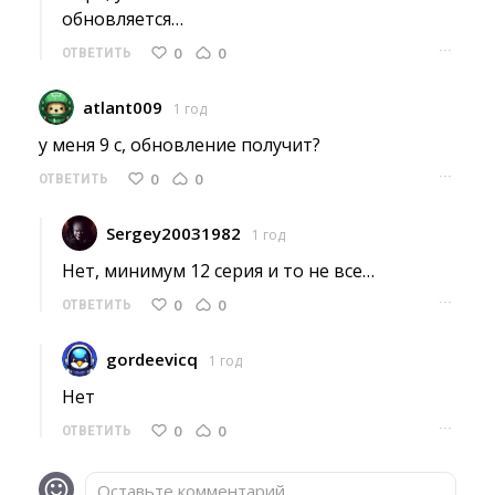
обновляется…
···
0
0
ОТВЕТИТЬ
atlant009
1 год
у меня 9 с, обновление получит? 
···
0
0
ОТВЕТИТЬ
Sergey20031982
1 год
Нет, минимум 12 серия и то не все… 
···
0
0
ОТВЕТИТЬ
gordeevicq
1 год
Нет 
···
0
0
ОТВЕТИТЬ
Оставьте комментарий...