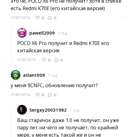
это чё, POCO X6 Pro не получит? хотя в списке 
есть Redmi K70E (его китайская версия)
···
0
0
ОТВЕТИТЬ
pawell2009
1 год
POCO X6 Pro получит и Redmi K70E его 
китайская версия
···
0
0
ОТВЕТИТЬ
atlant009
1 год
у меня 9CNFC, обновление получит? 
···
0
0
ОТВЕТИТЬ
Sergey20031982
1 год
Ваш старичок даже 1.0 не получит, он уже 
пару лет ни чего не получает, по крайней
мере, у меня есть такой же и он не