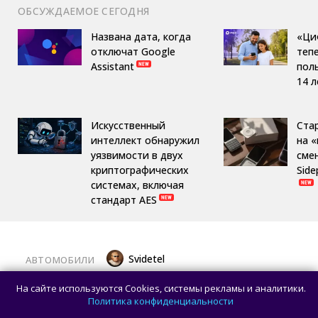
ОБСУЖДАЕМОЕ СЕГОДНЯ
Названа дата, когда
«Ци
отключат Google
теп
Assistant
пол
14 л
Искусственный
Ста
интеллект обнаружил
на 
уязвимости в двух
сме
криптографических
Side
системах, включая
стандарт AES
Svidetel
АВТОМОБИЛИ
В России стартовали продажи
На сайте используются Cookies, системы рекламы и аналитики.
гибридного TANK 400 «Техно
Политика конфиденциальности
Премиум» — цены и комплектации