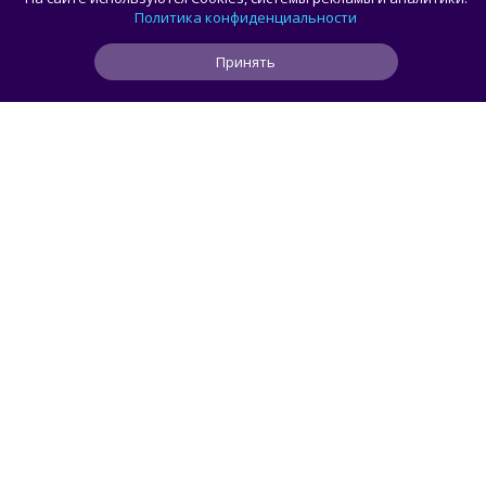
спортзала, пытаясь найти место
Политика конфиденциальности
для своего пользователя
Принять
0
0
0
50 мин
ЧИТАТЬ ДАЛЕЕ
smorodin
КОМПЬЮТЕРЫ
Половина корпусов для ПК имеют