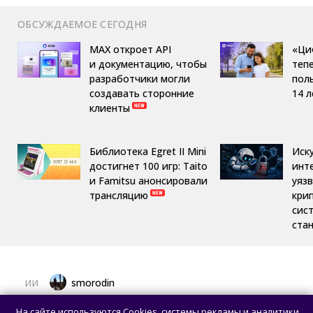
ОБСУЖДАЕМОЕ СЕГОДНЯ
MAX откроет API
«Ци
и документацию, чтобы
теп
разработчики могли
пол
создавать сторонние
14 л
клиенты
Библиотека Egret II Mini
Иск
достигнет 100 игр: Taito
инт
и Famitsu анонсировали
уяз
трансляцию
кри
сис
ста
smorodin
ИИ
ИИ-агент взломал систему бронирования
На сайте используются Cookies, системы рекламы и аналитики.