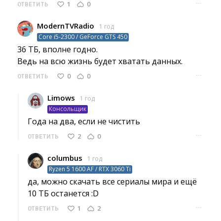
···
1
0
ОТВЕТИТЬ
ModernTVRadio
1 год
Core i5-2300 / GeForce GTS 450
36 ТБ, вполне годно.
Ведь на всю жизнь будет хватать данных. 
···
0
0
ОТВЕТИТЬ
Limows
1 год
Консольщик
Года на два, если не чистить 
···
2
0
ОТВЕТИТЬ
columbus
1 год
Ryzen 5 1600 AF / RTX 3060 Ti
да, можно скачать все сериалы мира и ещё 
10 ТБ останется :D
···
1
2
ОТВЕТИТЬ