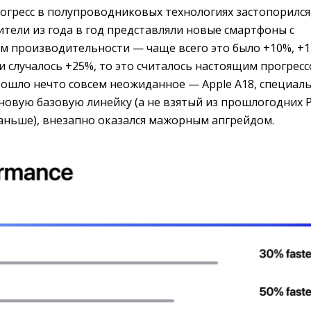
огресс в полупроводниковых технологиях застопорился
ители из года в год представляли новые смартфоны с
 производительности — чаще всего это было +10%, +
ли случалось +25%, то это считалось настоящим прогресс
зошло нечто совсем неожиданное — Apple A18, специал
новую базовую линейку (а не взятый из прошлогодних P
раньше), внезапно оказался мажорным апгрейдом.