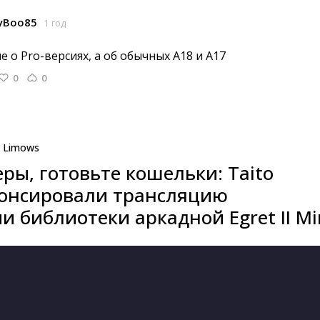
yBoo85
1 год
е о Pro-версиях, а об обычных A18 и A17 
0
0
Limows
ры, готовьте кошельки: Taito
нонсировали трансляцию
 библиотеки аркадной Egret II Mi