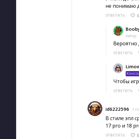
не понимаю 
0
ОТВЕТИТЬ
Boob
Автор
Вероятно 
ОТВЕТИТЬ
Limo
Консо
Чтобы игра
ОТВЕТИТЬ
id6222596
1 г
В стиле эпл с
17 pro и 18 
0
ОТВЕТИТЬ