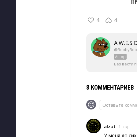
П
4
4
A.W.E.S.
@BoobyBoo
Автор
Без вести 
8 КОММЕНТАРИЕВ
Оставьте комме
alzot
1 год
У меня до сих