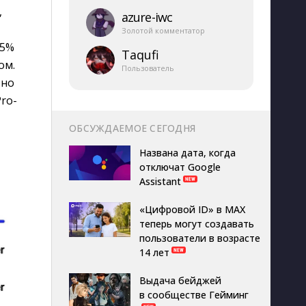
,
azure-​iwc
Золотой комментатор
15%
Taqufi
ом.
Пользователь
ьно
ro-
ОБСУЖДАЕМОЕ СЕГОДНЯ
Названа дата, когда
отключат Google
Assistant
«Цифровой ID» в MAX
теперь могут создавать
пользователи в возрасте
14 лет
Выдача бейджей
в сообществе Гейминг