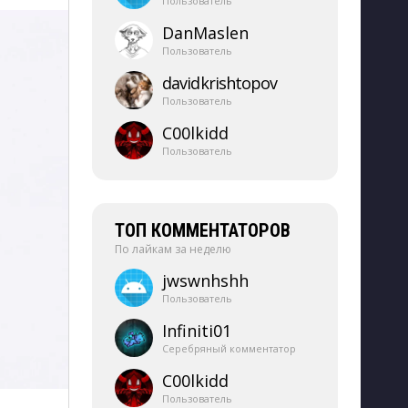
Пользователь
DanMaslen
Пользователь
davidkrishtopov
Пользователь
C00lkidd
Пользователь
ТОП КОММЕНТАТОРОВ
По лайкам за неделю
jwswnhshh
Пользователь
Infiniti01
Серебряный комментатор
C00lkidd
Пользователь