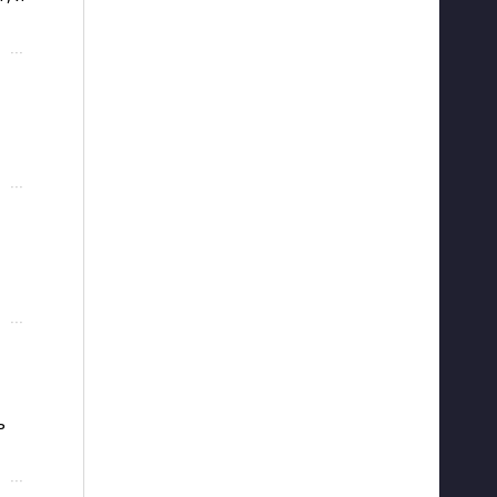
···
···
···
 
···