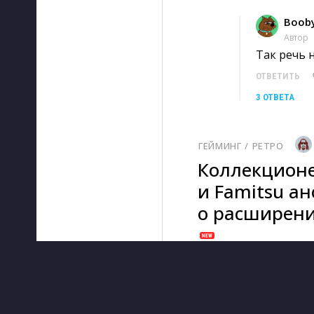
Boob
Автор
Так речь н
ОТВЕТИТЬ
3 ОТВЕТА
ГЕЙМИНГ
/ 
РЕТРО
Коллекционе
и Famitsu а
о расширении