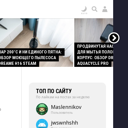
ПРОДВИНУТАЯ НАСАДКА
ПАР 200°C И НИ ЕДИНОГО ПЯТНА:
ДЛЯ МЫТЬЯ ПОЛОВ И СТ
ОБЗОР МОЮЩЕГО ПЫЛЕСОСА
КОРПУС: ОБЗОР DREAME Z
DREAME H16 STEAM
AQUACYCLE PRO
ТОП ПО САЙТУ
По лайкам на постах за неделю
Maslennikov
о
Пользователь
jwswnhshh