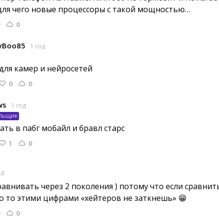
для чего новые процессоры с такой мощностью…
0
yBoo85
1 год
для камер и нейросетей 
0
0
ws
1 год
льщик
ть в пабг мобайл и бравл старс 
1
0
од
равнивать через 2 поколения ) потому что если сравнить
pro то этими цифрами «хейтеров не заткнешь» 😁
0