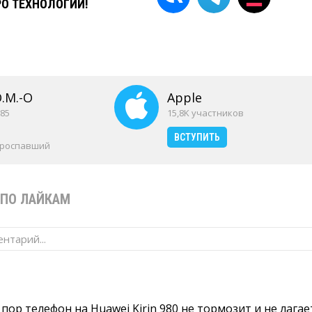
РО ТЕХНОЛОГИИ!
O.M.-O
Apple
85
15,8K участников
ВСТУПИТЬ
проспавший
ПО ЛАЙКАМ
нтарий...
 пор телефон на Huawei Kirin 980 не тормозит и не лагает,