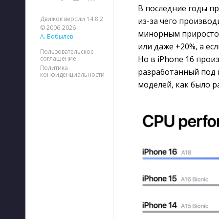
В последние годы пр
Движок версии 14.8.2
из-за чего производ
© 2006-2026
минорным приростом
А. Бобылев
или даже +20%, а ес
Пользовательское
Но в iPhone 16 прои
соглашение
Политика
разработанный под 
конфиденциальности
моделей, как было 