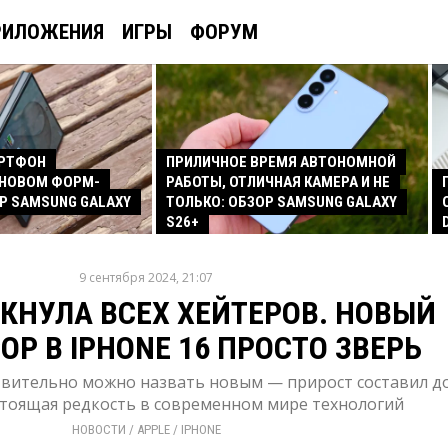
РИЛОЖЕНИЯ
ИГРЫ
ФОРУМ
АРТФОН
ПРИЛИЧНОЕ ВРЕМЯ АВТОНОМНОЙ
 НОВОМ ФОРМ-
РАБОТЫ, ОТЛИЧНАЯ КАМЕРА И НЕ
Р SAMSUNG GALAXY
ТОЛЬКО: ОБЗОР SAMSUNG GALAXY
S26+
9 сентября 2024, 21:07
ТКНУЛА ВСЕХ ХЕЙТЕРОВ. НОВЫЙ
Р В IPHONE 16 ПРОСТО ЗВЕРЬ
твительно можно назвать новым — прирост составил д
астоящая редкость в современном мире технологий
НОВОСТИ
/ 
APPLE
/ 
IPHONE