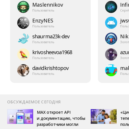
Maslennikov
Infi
Пользователь
Сере
EnzyNES
jw
Пользователь
Поль
shaurma23k-​dev
Nik
Пользователь
Золо
krivosheevoa1968
azur
Пользователь
Золо
davidkrishtopov
mak
Пользователь
Поль
ОБСУЖДАЕМОЕ СЕГОДНЯ
MAX откроет API
«Ци
и документацию, чтобы
теп
разработчики могли
пол