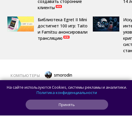
создавать сторонние
14 л
клиенты
Библиотека Egret II Mini
Иск
достигнет 100 игр: Taito
инт
и Famitsu анонсировали
уяз
трансляцию
кри
сис
ста
smorodin
КОМПЬЮТЕРЫ
Владелец оригинальной предсерийной
На сайте используются Cookies, системы рекламы и аналитики.
схемы Intel 8080 с 5000 транзисторов
Политика конфиденциальности
ищет реставратора
Принять