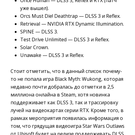
Once Human — DLSS 3, Reflex и RTX (патч
уже вышел).
Orcs Must Die! Deathtrap — DLSS 3 и Reflex.
Retrieval — NVIDIA RTX Dynamic Illumination.
SPINE — DLSS 3.
Test Drive Unlimited — DLSS 3 и Reflex.
Solar Crown.
Unawake — DLSS 3 и Reflex.
Стоит отметить, что в данный список почему-
то не попала игра Black Myth: Wukong, которая
недавно почти добралась до отметки в 2,5
миллиона онлайна в Steam, хотя новинка
поддерживает как DLSS 3, так и трассировку
лучей на видеокартах серии RTX. Кроме того, в
рамках мероприятия появилась информация о
том, что грядущая видеоигра Star Wars Outlaws
от Ubisoft будет на релизе поддерживать DLSS