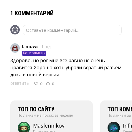
1 КОММЕНТАРИЙ
Оставьте комментарий...
Limows
1 год
Консольщик
Здорово, но рог мне всё равно не очень 
нравится. Хорошо хоть убрали всратый разъем
дока в новой версии.
···
0
0
ОТВЕТИТЬ
ТОП ПО САЙТУ
ТОП КОМ
По лайкам на постах за неделю
По лайкам за
Maslennikov
Infi
Пользователь
Сере