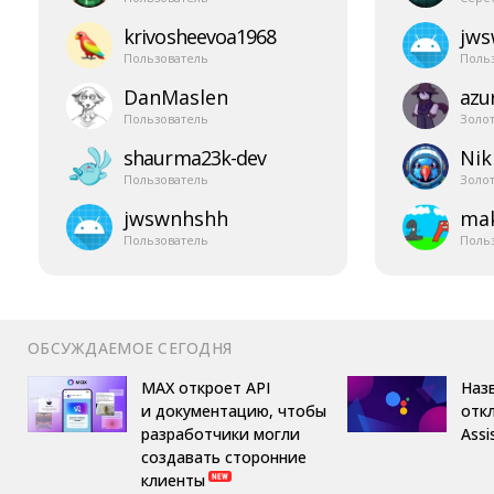
krivosheevoa1968
jw
Пользователь
Поль
DanMaslen
azur
Пользователь
Золо
shaurma23k-​dev
Nik
Пользователь
Золо
jwswnhshh
mak
Пользователь
Поль
ОБСУЖДАЕМОЕ СЕГОДНЯ
MAX откроет API
Назв
и документацию, чтобы
отк
разработчики могли
Assi
создавать сторонние
клиенты