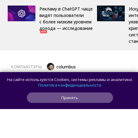
Рекламу в ChatGPT чаще
Иск
видят пользователи
инт
с более низким уровнем
уяз
дохода — исследование
кри
сис
ста
КОМПЬЮТЕРЫ
columbus
Какой ПК собрать в августе 2026 года:
На сайте используются Cookies, системы рекламы и аналитики.
лучшие игровые сборки от 59 100 рублей
Политика конфиденциальности
Принять