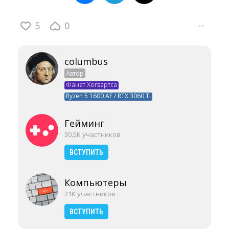
5
0
···
columbus
Автор
Фанат Хогвартса
Ryzen 5 1600 AF / RTX 3060 Ti
Гейминг
30,5K участников
ВСТУПИТЬ
Компьютеры
21K участников
ВСТУПИТЬ