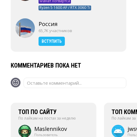
Фанат Хогвартса
Ryzen 5 1600 AF / RTX 3060 Ti
Россия
65,7K участников
ВСТУПИТЬ
КОММЕНТАРИЕВ ПОКА НЕТ
Оставьте комментарий...
ТОП ПО САЙТУ
ТОП КОМ
По лайкам на постах за неделю
По лайкам за
Maslennikov
jw
Пользователь
Поль