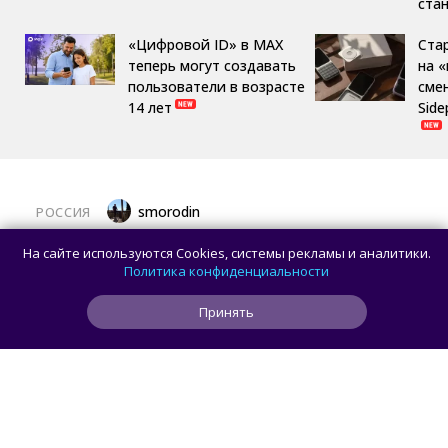
ста
«Цифровой ID» в MAX
Ста
теперь могут создавать
на 
пользователи в возрасте
сме
14 лет
Side
smorodin
РОССИЯ
MAX откроет API и документацию, чтобы
На сайте используются Cookies, системы рекламы и аналитики.
разработчики могли создавать
Политика конфиденциальности
сторонние клиенты
Принять