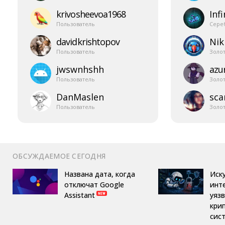
krivosheevoa1968
Infi
Пользователь
Сере
davidkrishtopov
Nik
Пользователь
Золо
jwswnhshh
azur
Пользователь
Золо
DanMaslen
sca
Пользователь
Золо
ОБСУЖДАЕМОЕ СЕГОДНЯ
Названа дата, когда
Иск
отключат Google
инт
Assistant
уяз
кри
сис