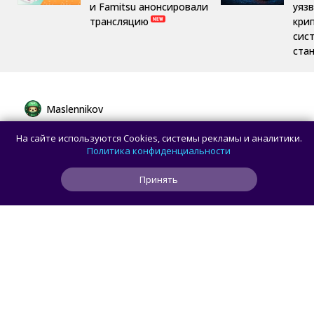
и Famitsu анонсировали
уяз
трансляцию
кри
сис
ста
Maslennikov
Пошлина 5%, а НДС 22%: как изменятся
На сайте используются Cookies, системы рекламы и аналитики.
правила ввоза товаров из-за рубежа
Политика конфиденциальности
Принять