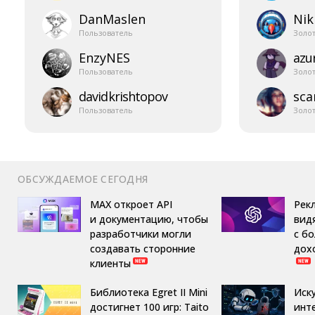
DanMaslen
Nik
Пользователь
Золо
EnzyNES
azur
Пользователь
Золо
davidkrishtopov
sca
Пользователь
Золо
ОБСУЖДАЕМОЕ СЕГОДНЯ
MAX откроет API
Рек
и документацию, чтобы
вид
разработчики могли
с б
создавать сторонние
дох
клиенты
Библиотека Egret II Mini
Иск
достигнет 100 игр: Taito
инт