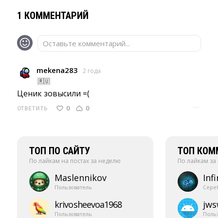
1 КОММЕНТАРИЙ
Оставьте комментарий...
mekena283
2 года
🇷🇺
Ценик зовысили =( 
···
0
0
ОТВЕТИТЬ
ТОП ПО САЙТУ
ТОП КОМ
По лайкам на постах за неделю
По лайкам за
Maslennikov
Infi
Пользователь
Сере
krivosheevoa1968
jw
Пользователь
Поль