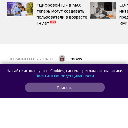
«Цифровой ID» в MAX
CD-
теперь могут создавать
инте
пользователи в возрасте
пре
14 лет
RM1
Limows
КОМПЬЮТЕРЫ
/ 
LINUX
Вышла библиотека Mesa 26.2.0: крупный
На сайте используются Cookies, системы рекламы и аналитики.
релиз с исправлениями для современных
Политика конфиденциальности
видеокарт на Linux
Принять