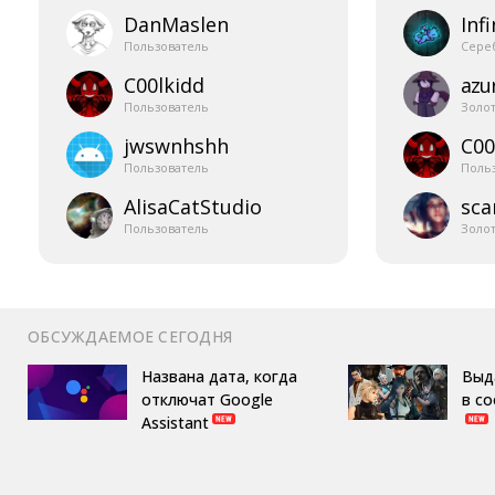
DanMaslen
Infi
Пользователь
Сере
C00lkidd
azur
Пользователь
Золо
jwswnhshh
C00
Пользователь
Поль
AlisaCatStudio
sca
Пользователь
Золо
ОБСУЖДАЕМОЕ СЕГОДНЯ
Названа дата, когда
Выд
отключат Google
в с
Assistant