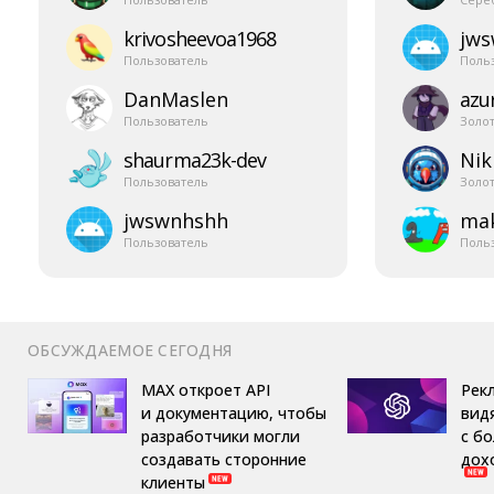
krivosheevoa1968
jw
Пользователь
Поль
DanMaslen
azur
Пользователь
Золо
shaurma23k-​dev
Nik
Пользователь
Золо
jwswnhshh
mak
Пользователь
Поль
ОБСУЖДАЕМОЕ СЕГОДНЯ
MAX откроет API
Рек
и документацию, чтобы
вид
разработчики могли
с б
создавать сторонние
дох
клиенты