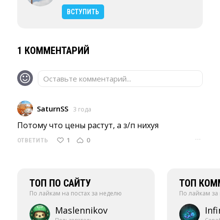
ВСТУПИТЬ
1 КОММЕНТАРИЙ
Оставьте комментарий...
SaturnSS
3 года
Потому что цены растут, а з/п нихуя 
···
1
0
ОТВЕТИТЬ
ТОП ПО САЙТУ
ТОП КОМ
По лайкам на постах за неделю
По лайкам за
Maslennikov
Infi
Пользователь
Сере