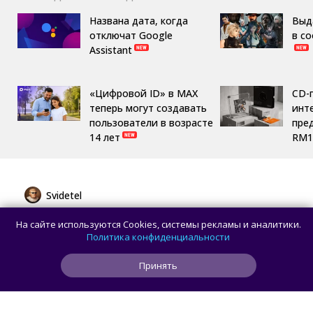
Названа дата, когда
Выд
отключат Google
в с
Assistant
«Цифровой ID» в MAX
CD-
теперь могут создавать
инте
пользователи в возрасте
пре
14 лет
RM1
Svidetel
Huawei представила MatePad Pro 12" 2026
На сайте используются Cookies, системы рекламы и аналитики.
с OLED-дисплеем и батареей 10 400 мА·ч
Политика конфиденциальности
Принять