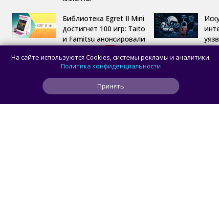
Библиотека Egret II Mini
Иск
достигнет 100 игр: Taito
инт
и Famitsu анонсировали
уяз
трансляцию
кри
На сайте используются Cookies, системы рекламы и аналитики.
сис
Политика конфиденциальности
ста
Принять