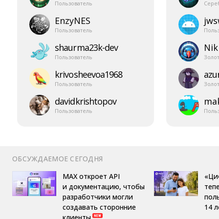
Пользователь
Сере
EnzyNES
jw
Пользователь
Поль
shaurma23k-​dev
Nik
Пользователь
Золо
krivosheevoa1968
azur
Пользователь
Золо
davidkrishtopov
mak
Пользователь
Поль
ОБСУЖДАЕМОЕ СЕГОДНЯ
MAX откроет API
«Ци
и документацию, чтобы
теп
разработчики могли
пол
создавать сторонние
14 л
клиенты