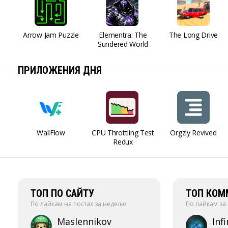
Arrow Jam Puzzle
Elementra: The
The Long Drive
Sundered World
ПРИЛОЖЕНИЯ ДНЯ
WallFlow
CPU Throttling Test
Orgzly Revived
Redux
ТОП ПО САЙТУ
ТОП КОМ
По лайкам на постах за неделю
По лайкам за
Maslennikov
Infi