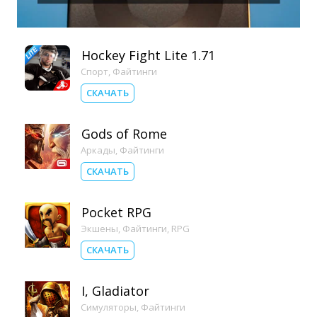
Hockey Fight Lite 1.71
Спорт
,
Файтинги
СКАЧАТЬ
Gods of Rome
Аркады
,
Файтинги
СКАЧАТЬ
Pocket RPG
Экшены
,
Файтинги
,
RPG
СКАЧАТЬ
I, Gladiator
Симуляторы
,
Файтинги