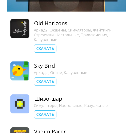
Old Horizons
Аркады
,
Экшены
,
Симуляторы
,
Файтинги
,
Стрелялки
,
Настольные
,
Приключения
,
Казуальные
СКАЧАТЬ
Sky Bird
Аркады
,
Online
,
Казуальные
СКАЧАТЬ
Шизо-шар
Симуляторы
,
Настольные
,
Казуальные
СКАЧАТЬ
Vadim Racer