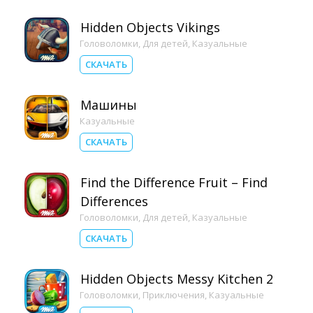
Hidden Objects Vikings
Головоломки
,
Для детей
,
Казуальные
СКАЧАТЬ
Машины
Казуальные
СКАЧАТЬ
Find the Difference Fruit – Find
Differences
Головоломки
,
Для детей
,
Казуальные
СКАЧАТЬ
Hidden Objects Messy Kitchen 2
Головоломки
,
Приключения
,
Казуальные