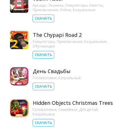
Аркады
,
Экшены
,
Симуляторы
,
Квесты
,
Приключения
,
Online
,
Казуальные
СКАЧАТЬ
The Chypapi Road 2
Симуляторы
,
Приключения
,
Казуальные
,
Обучающие
СКАЧАТЬ
День Свадьбы
Головоломки
,
Казуальные
СКАЧАТЬ
Hidden Objects Christmas Trees
Головоломки
,
Семейные
,
Для детей
,
Казуальные
СКАЧАТЬ