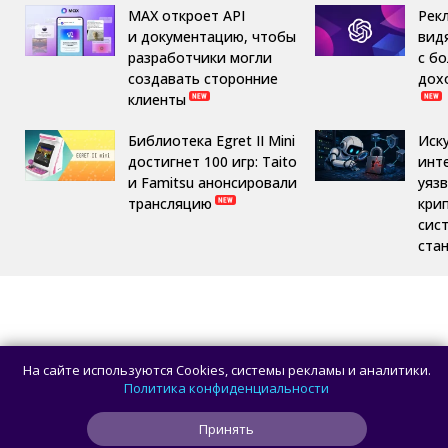
MAX откроет API
Рек
и документацию, чтобы
вид
разработчики могли
с б
создавать сторонние
дох
клиенты
Библиотека Egret II Mini
Иск
достигнет 100 игр: Taito
инт
и Famitsu анонсировали
уяз
трансляцию
кри
сис
ста
На сайте используются Cookies, системы рекламы и аналитики.
Политика конфиденциальности
Принять