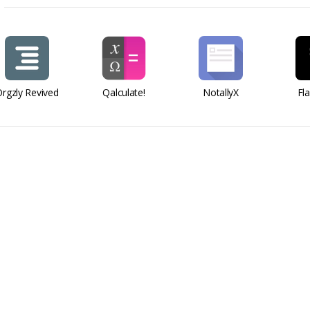
rgzly Revived
Qalculate!
NotallyX
Fl