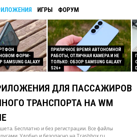
РИЛОЖЕНИЯ
ИГРЫ
ФОРУМ
АРТФОН
ПРИЛИЧНОЕ ВРЕМЯ АВТОНОМНОЙ
 НОВОМ ФОРМ-
РАБОТЫ, ОТЛИЧНАЯ КАМЕРА И НЕ
Р SAMSUNG GALAXY
ТОЛЬКО: ОБЗОР SAMSUNG GALAXY
S26+
РИЛОЖЕНИЯ ДЛЯ ПАССАЖИРОВ
НОГО ТРАНСПОРТА НА WM
NE
шета. Бесплатно и без регистрации. Все файлы
усами. Удобно и безопасно на Trashbox.ru