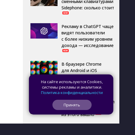
сменными клавиатурами
Sidephone: сколько стоит
Рекламу в ChatGPT чаще
видят пользователи
с более низким уровнем
дохода — исследование
В браузере Chrome
для Android и iOS
появилась новая панель
На сайте используются Cookies,
навигации с кнопкой
системы рекламы и аналитики.
Gemini
Политика конфиденциальности
Пользователь превратил
Принять
NAS в игровой ПК: что
из этого вышло