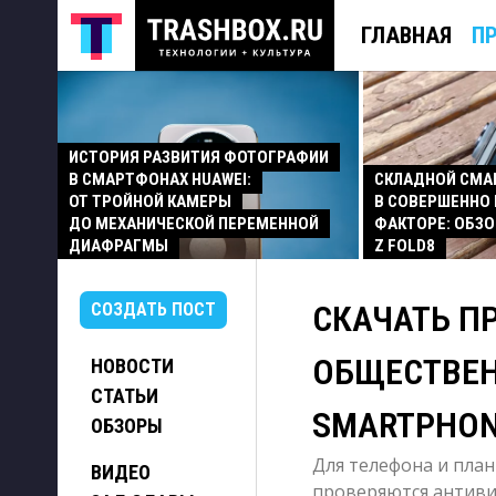
ГЛАВНАЯ
П
ИСТОРИЯ РАЗВИТИЯ ФОТОГРАФИИ
В СМАРТФОНАХ HUAWEI:
СКЛАДНОЙ СМ
ОТ ТРОЙНОЙ КАМЕРЫ
В СОВЕРШЕННО
ДО МЕХАНИЧЕСКОЙ ПЕРЕМЕННОЙ
ФАКТОРЕ: ОБЗО
ДИАФРАГМЫ
Z FOLD8
СКАЧАТЬ П
СОЗДАТЬ ПОСТ
ОБЩЕСТВЕН
НОВОСТИ
СТАТЬИ
SMARTPHO
ОБЗОРЫ
Для телефона и план
ВИДЕО
проверяются антивир