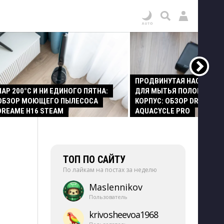
ПРОДВИНУТАЯ НАСАДКА
ПАР 200°C И НИ ЕДИНОГО ПЯТНА:
ДЛЯ МЫТЬЯ ПОЛОВ И СТ
ОБЗОР МОЮЩЕГО ПЫЛЕСОСА
КОРПУС: ОБЗОР DREAME Z
DREAME H16 STEAM
AQUACYCLE PRO
ТОП ПО САЙТУ
По лайкам на постах за неделю
Maslennikov
Пользователь
krivosheevoa1968