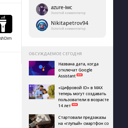
azure-​iwc
Золотой комментатор
Nikitapetrov94
Золотой комментатор
ashDim
Day Counter –
App Lock
Dazzify Fi
Cчетчик дней
ОБСУЖДАЕМОЕ СЕГОДНЯ
Названа дата, когда
отключат Google
Assistant
«Цифровой ID» в MAX
теперь могут создавать
пользователи в возрасте
14 лет
Стартовали предзаказы
на «глупый» смартфон со