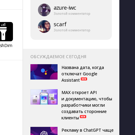
azure-​iwc
Золотой комментатор
scarf
Золотой комментатор
ashDim
Day Counter –
App Lock
Dazzify Fi
Cчетчик дней
ОБСУЖДАЕМОЕ СЕГОДНЯ
Названа дата, когда
отключат Google
Assistant
MAX откроет API
и документацию, чтобы
разработчики могли
создавать сторонние
клиенты
Рекламу в ChatGPT чаще