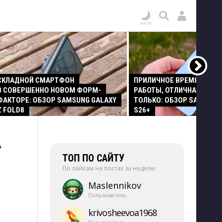
СКЛАДНОЙ СМАРТФОН
ПРИЛИЧНОЕ ВРЕМЯ АВТО
В СОВЕРШЕННО НОВОМ ФОРМ-
РАБОТЫ, ОТЛИЧНАЯ КАМЕР
ФАКТОРЕ: ОБЗОР SAMSUNG GALAXY
ТОЛЬКО: ОБЗОР SAMSUNG
Z FOLD8
S26+
А
ТОП ПО САЙТУ
По лайкам на постах за неделю
Maslennikov
Пользователь
krivosheevoa1968