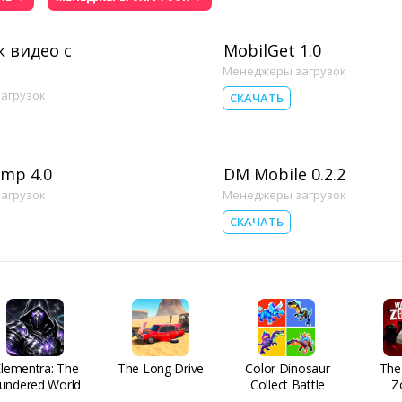
к видео с
MobilGet 1.0
Менеджеры загрузок
агрузок
СКАЧАТЬ
ump 4.0
DM Mobile 0.2.2
агрузок
Менеджеры загрузок
СКАЧАТЬ
Elementra: The
The Long Drive
Color Dinosaur
The
undered World
Collect Battle
Z