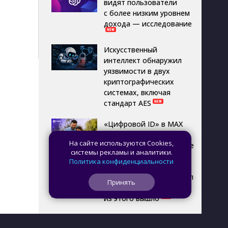
видят пользователи
с более низким уровнем
дохода — исследование
Искусственный
интеллект обнаружил
уязвимости в двух
криптографических
системах, включая
стандарт AES
«Цифровой ID» в MAX
теперь могут создавать
На сайте используются Cookies,
пользователи в возрасте
системы рекламы и аналитики.
14 лет
Политика конфиденциальности
Пользователь превратил
Принять
NAS в игровой ПК: что
из этого вышло