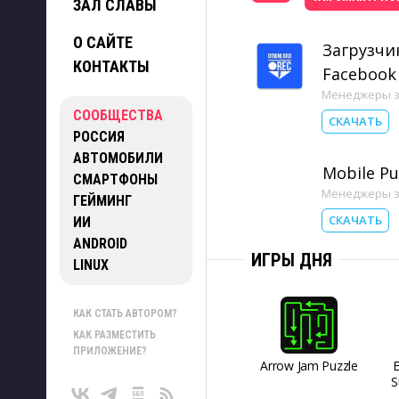
ЗАЛ СЛАВЫ
О САЙТЕ
Загрузчи
КОНТАКТЫ
Facebook
Менеджеры з
СООБЩЕСТВА
СКАЧАТЬ
РОССИЯ
АВТОМОБИЛИ
Mobile P
СМАРТФОНЫ
Менеджеры з
ГЕЙМИНГ
СКАЧАТЬ
ИИ
ANDROID
ИГРЫ ДНЯ
LINUX
КАК СТАТЬ АВТОРОМ?
КАК РАЗМЕСТИТЬ
ПРИЛОЖЕНИЕ?
Arrow Jam Puzzle
S