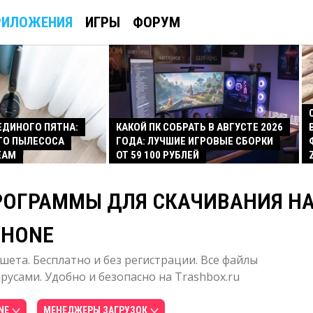
РИЛОЖЕНИЯ
ИГРЫ
ФОРУМ
 ЕДИНОГО ПЯТНА:
КАКОЙ ПК СОБРАТЬ В АВГУСТЕ 2026
ГО ПЫЛЕСОСА
ГОДА: ЛУЧШИЕ ИГРОВЫЕ СБОРКИ
EAM
ОТ 59 100 РУБЛЕЙ
РОГРАММЫ ДЛЯ СКАЧИВАНИЯ Н
PHONE
шета. Бесплатно и без регистрации. Все файлы
усами. Удобно и безопасно на Trashbox.ru
NE
МЕНЕДЖЕРЫ ЗАГРУЗОК