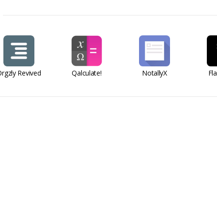
rgzly Revived
Qalculate!
NotallyX
Fl