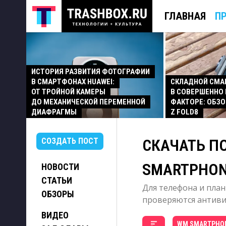
ГЛАВНАЯ
П
ИСТОРИЯ РАЗВИТИЯ ФОТОГРАФИИ
В СМАРТФОНАХ HUAWEI:
СКЛАДНОЙ СМ
ОТ ТРОЙНОЙ КАМЕРЫ
В СОВЕРШЕННО
ДО МЕХАНИЧЕСКОЙ ПЕРЕМЕННОЙ
ФАКТОРЕ: ОБЗО
ДИАФРАГМЫ
Z FOLD8
СКАЧАТЬ П
СОЗДАТЬ ПОСТ
SMARTPHO
НОВОСТИ
СТАТЬИ
Для телефона и план
ОБЗОРЫ
проверяются антивир
ВИДЕО
WM SMARTPHO