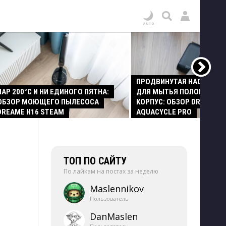
ПРОДВИНУТАЯ НАСАДКА
ПАР 200°C И НИ ЕДИНОГО ПЯТНА:
ДЛЯ МЫТЬЯ ПОЛОВ И СТ
ОБЗОР МОЮЩЕГО ПЫЛЕСОСА
КОРПУС: ОБЗОР DREAME Z
DREAME H16 STEAM
AQUACYCLE PRO
ТОП ПО САЙТУ
По лайкам на постах за неделю
Maslennikov
Пользователь
DanMaslen