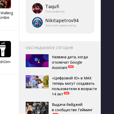
Taqufi
Пользователь
 Walking
REMATCH HOCKEY
Я голубь
People H
ombie
26
Playgro
Nikitapetrov94
Золотой комментатор
ОБСУЖДАЕМОЕ СЕГОДНЯ
Названа дата, когда
ashDim
Day Counter –
App Lock
Dazzify Fi
отключат Google
Cчетчик дней
Assistant
«Цифровой ID» в MAX
теперь могут создавать
пользователи в возрасте
14 лет
Выдача бейджей
в сообществе Гейминг