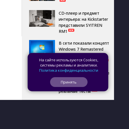
CD-плеер и предмет
интерьера: на Kickstarter
представили SYITREN
RM1
В сети показали концепт
Windows 7 Remastered
с элементами Fluent
На сайте используются Cookies,
Design и ИИ-поиском
системы рекламы и аналитики.
Политика конфиденциальности
Самый маленький в мире
графический процессор
Принять
TinyGPU прошёл первые
реальные тесты