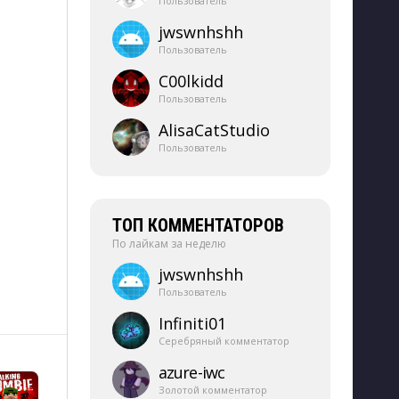
Пользователь
jwswnhshh
Пользователь
C00lkidd
Пользователь
AlisaCatStudio
Пользователь
ТОП КОММЕНТАТОРОВ
По лайкам за неделю
jwswnhshh
Пользователь
Infiniti01
Серебряный комментатор
azure-​iwc
Золотой комментатор