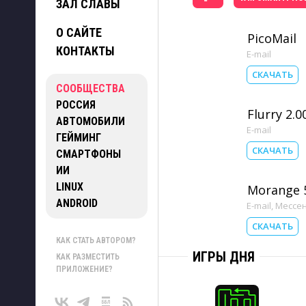
ЗАЛ СЛАВЫ
О САЙТЕ
PicoMail
КОНТАКТЫ
E-mail
СКАЧАТЬ
СООБЩЕСТВА
РОССИЯ
Flurry 2.0
АВТОМОБИЛИ
E-mail
ГЕЙМИНГ
СКАЧАТЬ
СМАРТФОНЫ
ИИ
LINUX
Morange 5
ANDROID
E-mail
,
Мессе
СКАЧАТЬ
КАК СТАТЬ АВТОРОМ?
ИГРЫ ДНЯ
КАК РАЗМЕСТИТЬ
ПРИЛОЖЕНИЕ?