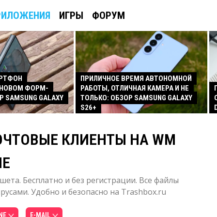
РИЛОЖЕНИЯ
ИГРЫ
ФОРУМ
АРТФОН
ПРИЛИЧНОЕ ВРЕМЯ АВТОНОМНОЙ
 НОВОМ ФОРМ-
РАБОТЫ, ОТЛИЧНАЯ КАМЕРА И НЕ
Р SAMSUNG GALAXY
ТОЛЬКО: ОБЗОР SAMSUNG GALAXY
S26+
ОЧТОВЫЕ КЛИЕНТЫ НА WM
NE
шета. Бесплатно и без регистрации. Все файлы
усами. Удобно и безопасно на Trashbox.ru
NE
E-MAIL