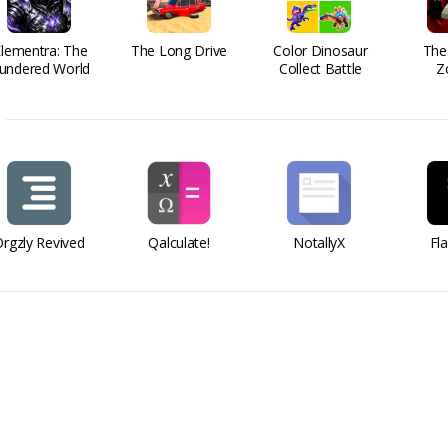
Elementra: The
The Long Drive
Color Dinosaur
The
undered World
Collect Battle
Z
rgzly Revived
Qalculate!
NotallyX
Fl