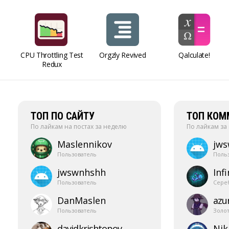
CPU Throttling Test
Orgzly Revived
Qalculate!
Redux
ТОП ПО САЙТУ
ТОП КОМ
По лайкам на постах за неделю
По лайкам за
Maslennikov
jw
Пользователь
Поль
jwswnhshh
Infi
Пользователь
Сере
DanMaslen
azur
Пользователь
Золо
davidkrishtopov
Nik