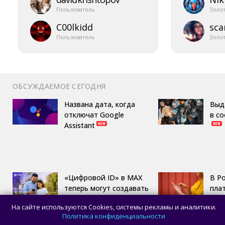
Пользователь
Золо
C00lkidd
sca
Пользователь
Золо
ОБСУЖДАЕМОЕ СЕГОДНЯ
Названа дата, когда
Выд
отключат Google
в с
Assistant
«Цифровой ID» в MAX
В Р
теперь могут создавать
пла
пользователи в возрасте
для
На сайте используются Cookies, системы рекламы и аналитики.
14 лет
пер
Политика конфиденциальности