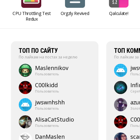
CPU Throttling Test
Orgzly Revived
Qalculate!
Redux
ТОП ПО САЙТУ
ТОП КОМ
По лайкам на постах за неделю
По лайкам за
Maslennikov
jw
Пользователь
Поль
C00lkidd
Infi
Пользователь
Сере
jwswnhshh
azur
Пользователь
Золо
AlisaCatStudio
C00
Пользователь
Поль
DanMaslen
sca