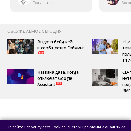
Пользователь
Золо
ОБСУЖДАЕМОЕ СЕГОДНЯ
Выдача бейджей
«Ци
в сообществе Гейминг
теп
пол
14 л
Названа дата, когда
CD-
отключат Google
инте
Assistant
пре
RM1
На сайте используются Cookies, системы рекламы и аналитики.