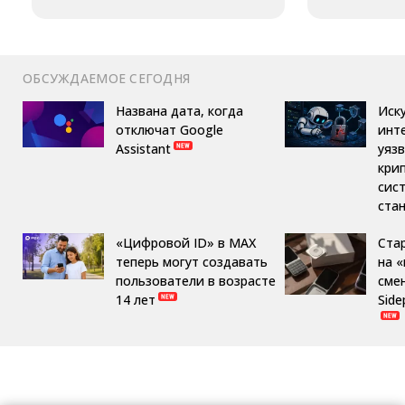
ОБСУЖДАЕМОЕ СЕГОДНЯ
Названа дата, когда
Иск
отключат Google
инт
Assistant
уяз
кри
сис
ста
«Цифровой ID» в MAX
Ста
теперь могут создавать
на 
пользователи в возрасте
сме
14 лет
Side