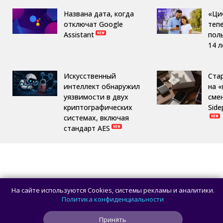
Названа дата, когда
«Ци
отключат Google
теп
Assistant
пол
14 л
Искусственный
Ста
интеллект обнаружил
на 
уязвимости в двух
сме
криптографических
Side
системах, включая
стандарт AES
На сайте используются Cookies, системы рекламы и аналитики.
Политика конфиденциальности
Принять