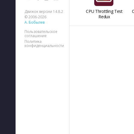
CPU Throttling Test
O
Движок версии 14.8.2
Redux
© 2006-2026
А. Бобылев
Пользовательское
соглашение
Политика
конфиденциальности