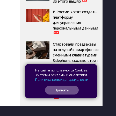
из этого вышло
В России хотят создать
платформу
для управления
персональными данными
Стартовали предзаказы
на «глупый» смартфон со
сменными клавиатурами
Sidephone: сколько стоит
На сайте используются Cookies,
системы рекламы и аналитики.
Рекламу в ChatGPT чаще
Политика конфиденциальности
видят пользователи
с более низким уровнем
Принять
дохода — исследование