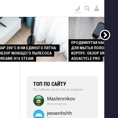
ПРОДВИНУТАЯ НАСАДКА
ПАР 200°C И НИ ЕДИНОГО ПЯТНА:
ДЛЯ МЫТЬЯ ПОЛОВ И СТ
ОБЗОР МОЮЩЕГО ПЫЛЕСОСА
КОРПУС: ОБЗОР DREAME Z
DREAME H16 STEAM
AQUACYCLE PRO
ТОП ПО САЙТУ
По лайкам на постах за неделю
Maslennikov
Пользователь
jwswnhshh