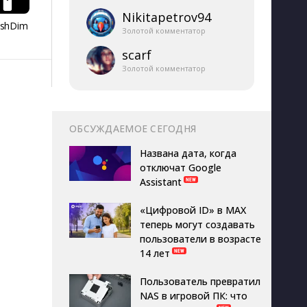
Nikitapetrov94
ashDim
Day Counter –
App Lock
Dazzify Fi
Золотой комментатор
Cчетчик дней
scarf
Золотой комментатор
ОБСУЖДАЕМОЕ СЕГОДНЯ
Названа дата, когда
отключат Google
Assistant
«Цифровой ID» в MAX
теперь могут создавать
пользователи в возрасте
14 лет
Пользователь превратил
NAS в игровой ПК: что