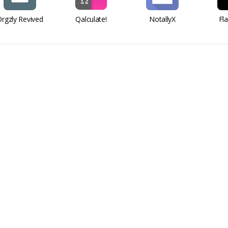
rgzly Revived
Qalculate!
NotallyX
Fl