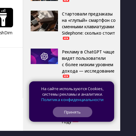
Стартовали предзаказы
на «глупый» смартфон со
сменными клавиатурами
ashDim
Day Counter –
App Lock
Dazzify Fi
Sidephone: сколько стоит
Cчетчик дней
Рекламу в ChatGPT чаще
видят пользователи
с более низким уровнем
дохода — исследование
На сайте используются Cookies,
Названы российские
системы рекламы и аналитики.
приложения, которые
Политика конфиденциальности
будут
предустанавливать
Принять
на смартфоны в 2027
году