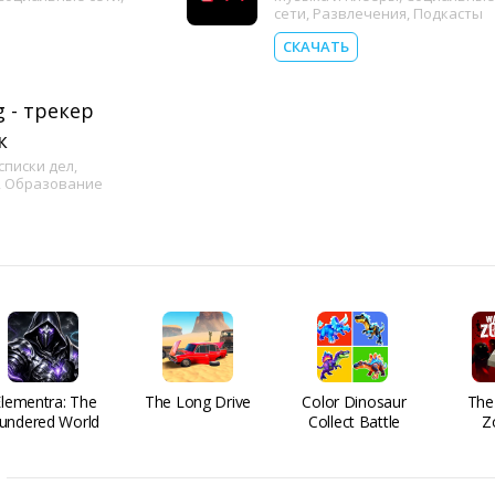
сети
,
Развлечения
,
Подкасты
СКАЧАТЬ
 - трекер
к
списки дел
,
,
Образование
Elementra: The
The Long Drive
Color Dinosaur
The
undered World
Collect Battle
Z