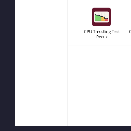
CPU Throttling Test
O
Redux