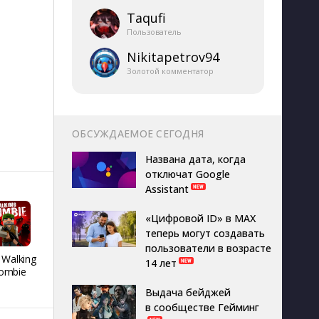
Taqufi
Пользователь
Nikitapetrov94
Золотой комментатор
ОБСУЖДАЕМОЕ СЕГОДНЯ
Названа дата, когда
отключат Google
Assistant
«Цифровой ID» в MAX
теперь могут создавать
пользователи в возрасте
 Walking
REMATCH HOCKEY
Я голубь
People H
14 лет
ombie
26
Playgro
Выдача бейджей
в сообществе Гейминг