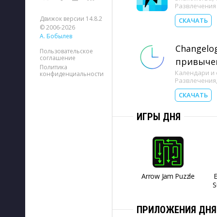
Развлечения
Движок версии 14.8.2
СКАЧАТЬ
© 2006-2026
А. Бобылев
Changelog
Пользовательское
соглашение
привыче
Политика
Календари и 
конфиденциальности
Развлечения
СКАЧАТЬ
ИГРЫ ДНЯ
Arrow Jam Puzzle
S
ПРИЛОЖЕНИЯ ДНЯ