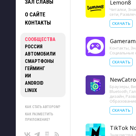
ЗАЛ СЛАВЫ
Lemon8
Читалки
,
Зна
О САЙТЕ
сети
,
Развле
КОНТАКТЫ
СКАЧАТЬ
СООБЩЕСТВА
Gameram
РОССИЯ
Контакты
,
Зн
Социальные 
АВТОМОБИЛИ
СМАРТФОНЫ
СКАЧАТЬ
ГЕЙМИНГ
ИИ
NewCatro
ANDROID
Браузеры
,
Ви
LINUX
Bluetooth
,
Га
дизайн
,
Разв
Образовани
КАК СТАТЬ АВТОРОМ?
СКАЧАТЬ
КАК РАЗМЕСТИТЬ
ПРИЛОЖЕНИЕ?
TikTok N
Знакомства
,