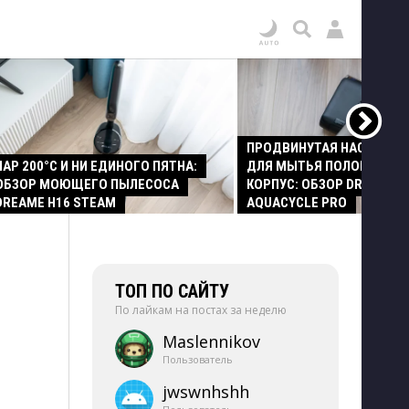
ПРОДВИНУТАЯ НАСАДКА
ПАР 200°C И НИ ЕДИНОГО ПЯТНА:
ДЛЯ МЫТЬЯ ПОЛОВ И СТ
ОБЗОР МОЮЩЕГО ПЫЛЕСОСА
КОРПУС: ОБЗОР DREAME Z
DREAME H16 STEAM
AQUACYCLE PRO
ТОП ПО САЙТУ
По лайкам на постах за неделю
Maslennikov
Пользователь
jwswnhshh