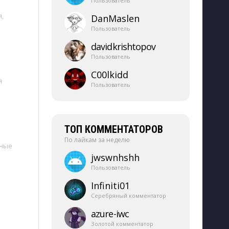
Пользователь
я
,
DanMaslen
Пользователь
davidkrishtopov
Пользователь
C00lkidd
я
Пользователь
ТОП КОММЕНТАТОРОВ
По лайкам за неделю
ные
jwswnhshh
Пользователь
Infiniti01
Серебряный комментатор
azure-​iwc
Золотой комментатор