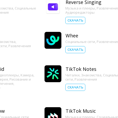
Reverse Singing
комства
,
Социальные
Музыка и плееры
,
Развлечени
чения
Аудиоредакторы
СКАЧАТЬ
Whee
акомства
,
Социальные сети
,
Развлечени
сети
,
Развлечения
СКАЧАТЬ
id
TikTok Notes
деоплееры
,
Камера
,
Читалки
,
Знакомства
,
Социаль
лерея
,
Рисование и
сети
,
Развлечения
лечения
,
СКАЧАТЬ
е
ow
TikTok Music
Социальные сети
,
Музыка и плееры
,
Социальные