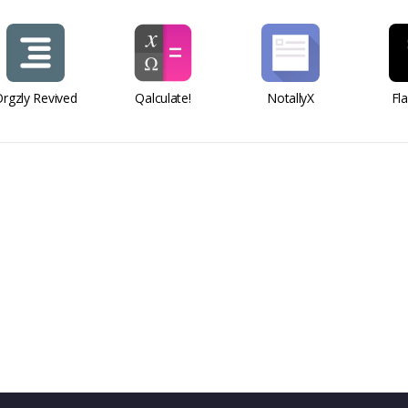
rgzly Revived
Qalculate!
NotallyX
Fl