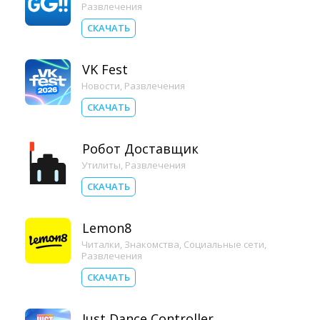
Развлечения
СКАЧАТЬ
VK Fest
Новости
,
Развлечения
СКАЧАТЬ
Робот Доставщик
Утилиты
,
Развлечения
СКАЧАТЬ
Lemon8
Читалки
,
Знакомства
,
Социальные сети
,
Развлечения
СКАЧАТЬ
Just Dance Controller