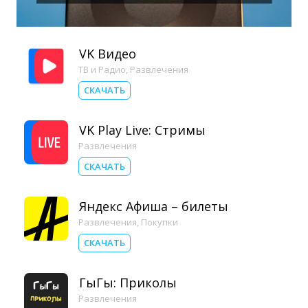
VK Видео
ТВ и Радио
,
Развлечения
СКАЧАТЬ
VK Play Live: Стримы
Развлечения
СКАЧАТЬ
Яндекс Афиша – билеты
Развлечения
,
Покупки
СКАЧАТЬ
ГыГы: Приколы
Развлечения