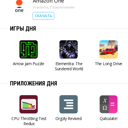
Amazon One
Утилиты
,
Развлечения
СКАЧАТЬ
ИГРЫ ДНЯ
Arrow Jam Puzzle
Elementra: The
The Long Drive
Sundered World
ПРИЛОЖЕНИЯ ДНЯ
CPU Throttling Test
Orgzly Revived
Qalculate!
Redux