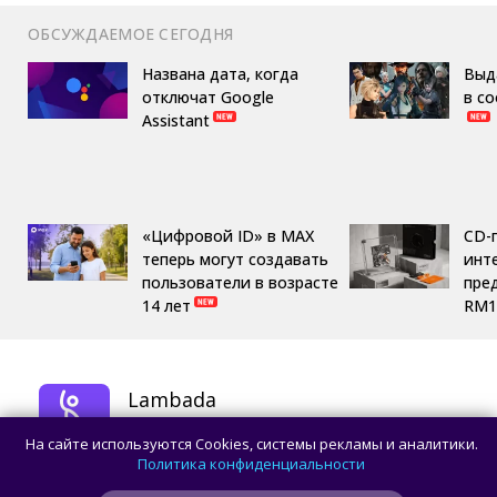
ОБСУЖДАЕМОЕ СЕГОДНЯ
Названа дата, когда
Выд
отключат Google
в с
Assistant
«Цифровой ID» в MAX
CD-
теперь могут создавать
инте
пользователи в возрасте
пре
14 лет
RM1
Lambada
Развлечения
На сайте используются Cookies, системы рекламы и аналитики.
СКАЧАТЬ
Политика конфиденциальности