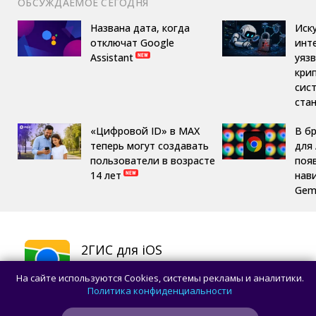
ОБСУЖДАЕМОЕ СЕГОДНЯ
Названа дата, когда
Иск
отключат Google
инт
Assistant
уяз
кри
сис
ста
«Цифровой ID» в MAX
В б
теперь могут создавать
для 
пользователи в возрасте
поя
14 лет
нав
Gemi
2ГИС для iOS
Карты и навигация
На сайте используются Cookies, системы рекламы и аналитики.
СКАЧАТЬ
Политика конфиденциальности