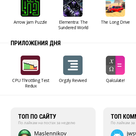
Arrow Jam Puzzle
Elementra: The
The Long Drive
Sundered World
ПРИЛОЖЕНИЯ ДНЯ
CPU Throttling Test
Orgzly Revived
Qalculate!
Redux
ТОП ПО САЙТУ
ТОП КОМ
По лайкам на постах за неделю
По лайкам за
Maslennikov
jw