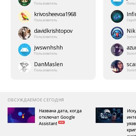
Пользователь
Поль
krivosheevoa1968
Infi
Пользователь
Сере
davidkrishtopov
Nik
Пользователь
Золо
jwswnhshh
azur
Пользователь
Золо
DanMaslen
sca
Пользователь
Золо
ОБСУЖДАЕМОЕ СЕГОДНЯ
Названа дата, когда
Иск
отключат Google
инт
Assistant
уяз
кри