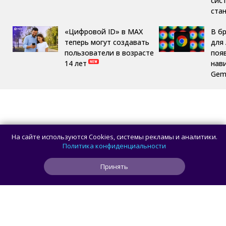
сис
ста
«Цифровой ID» в MAX
В б
теперь могут создавать
для 
пользователи в возрасте
поя
14 лет
нав
Gemi
На сайте используются Cookies, системы рекламы и аналитики.
Политика конфиденциальности
Принять